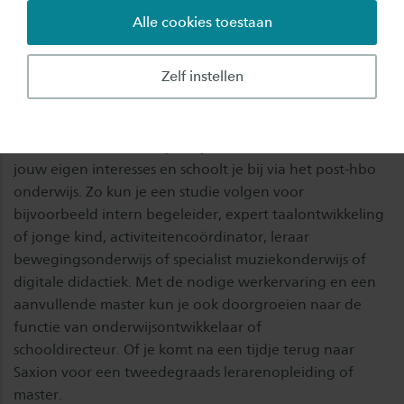
binnen 1.5 jaar na
Alle cookies toestaan
afstuderen
Zelf instellen
Leraar basisonderwijs: specialisaties
​Als leraar basisonderwijs sta je niet stil. Je ontwikkelt
jouw eigen interesses en schoolt je bij via het post-hbo
onderwijs. Zo kun je een studie volgen voor
bijvoorbeeld intern begeleider, expert taalontwikkeling
of jonge kind, activiteitencoördinator, leraar
bewegingsonderwijs of specialist muziekonderwijs of
digitale didactiek. Met de nodige werkervaring en een
aanvullende master kun je ook doorgroeien naar de
functie van onderwijsontwikkelaar of
schooldirecteur. Of je komt na een tijdje terug naar
Saxion voor een tweedegraads lerarenopleiding of
master.