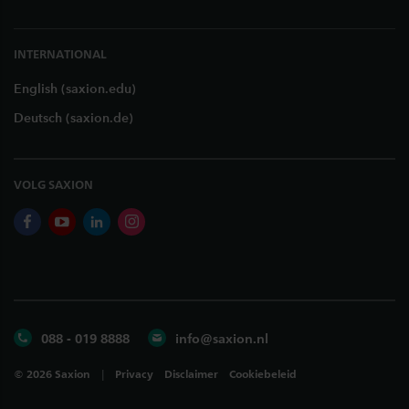
INTERNATIONAL
English (saxion.edu)
Deutsch (saxion.de)
VOLG SAXION
facebook
youtube
linkedin
instagram
088 - 019 8888
info@saxion.nl
©
2026
Saxion
Privacy
Disclaimer
Cookiebeleid