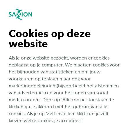
igatie sluiten
Zo
Navigatie openen
Jouw toekomst
Lerarenopleiding Basisonderwijs
(pabo)
Het werk van een leerkracht is afwisselend en
navigatie tonen
Cookies op deze
Subnavigatie tonen
uitdagend. Met je pabodiploma op zak ben je
website
niet alleen leraar, ook ben je coach, inspirator en
navigatie tonen
motivator van de leerlingen. Elk jaar een nieuwe
Als je onze website bezoekt, worden er cookies
klas, met een eigen verhaal en aanpak. Je vormt
navigatie tonen
geplaatst op je computer. We plaatsen cookies voor
samen met je collega’s een hecht team, dat met
het bijhouden van statistieken en om jouw
voorkeuren op te slaan maar ook voor
elkaar werkt aan de ontwikkeling van alle
navigatie tonen
marketingdoeleinden (bijvoorbeeld het afstemmen
kinderen.
van advertenties) en voor het tonen van social
media content. Door op 'Alle cookies toestaan' te
navigatie tonen
klikken ga je akkoord met het gebruik van alle
cookies. Als je op 'Zelf instellen' klikt kun je zelf
Baan op niveau
Collegegeld eerstejaars
kiezen welke cookies je accepteert.
96%
€ 2.694