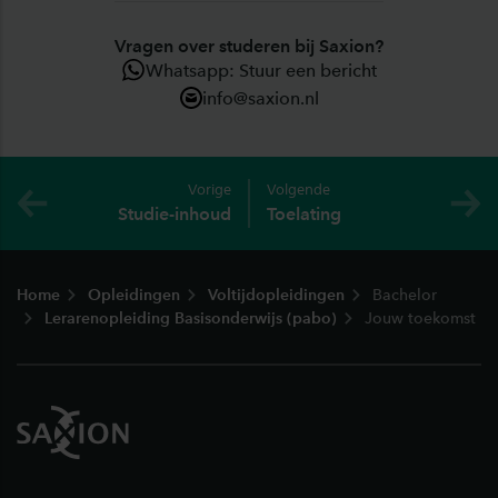
Vragen over studeren bij Saxion?
Whatsapp: Stuur een bericht
info@saxion.nl
Vorige
Volgende
Studie-inhoud
Toelating
Footer
Home
Opleidingen
Voltijdopleidingen
Bachelor
Lerarenopleiding Basisonderwijs (pabo)
Jouw toekomst