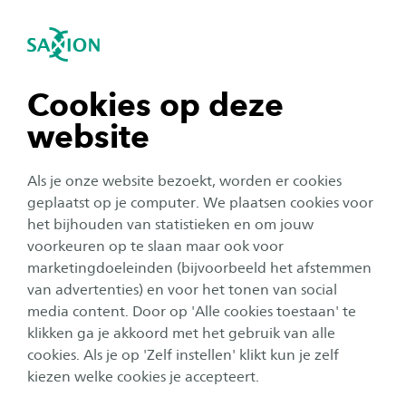
igatie sluiten
Zo
Navigatie openen
Studie Inhoud
Master Duurzaamheidstransities
In deze master verdiep je je in duurzaamheid,
Subnavigatie tonen
navigatie tonen
Cookies op deze
transities en systeemdenken. Je leert
website
onderzoekend samenwerken in echte
navigatie tonen
maatschappelijke opgaven en ontwikkelt je tot
Als je onze website bezoekt, worden er cookies
een professional die duurzame verandering kan
navigatie tonen
geplaatst op je computer. We plaatsen cookies voor
versnellen.
het bijhouden van statistieken en om jouw
voorkeuren op te slaan maar ook voor
navigatie tonen
marketingdoeleinden (bijvoorbeeld het afstemmen
van advertenties) en voor het tonen van social
media content. Door op 'Alle cookies toestaan' te
navigatie tonen
Contactmomenten per
Blended onderwijs:
klikken ga je akkoord met het gebruik van alle
week:
campus, praktijk en
cookies. Als je op 'Zelf instellen' klikt kun je zelf
zelfstudie
module1: 20;
kiezen welke cookies je accepteert.
module 2: 15;
module 3: 12