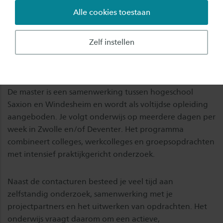
Alle cookies toestaan
Leren op twee locaties:
Extra kosten per jaar:
Zwolle & Deventer
n.v.t.
Zelf instellen
De master is een samenwerking tussen hogeschool
Saxion en Windesheim en wordt als voltijdse opleiding
aangeboden. Je volgt onderwijs op meerdere dagen per
week in Zwolle en/of Deventer. Het programma
combineert colleges, werkcolleges en groepsopdrachten
met intensief praktijkgericht onderzoek.
Naast de contacturen besteed je veel tijd aan
zelfstandig onderzoek, samenwerking met je
projectpartners en het uitwerken van opdrachten. Het
onderwijs vraagt daarom om een actieve,