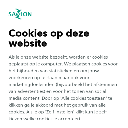
igatie sluiten
Zo
Navigatie openen
Home
Over Saxion
Internationalisering
navigatie tonen
Cookies op deze
Erasmus+
website
navigatie tonen
Als je onze website bezoekt, worden er cookies
Het Erasmus+ programma biedt allerlei
navigatie tonen
geplaatst op je computer. We plaatsen cookies voor
mogelijkheden om internationale kennis en
het bijhouden van statistieken en om jouw
ervaring op te doen in zowel het buitenland als
voorkeuren op te slaan maar ook voor
navigatie tonen
bij je onderwijsinstelling. We moedigen Saxion
marketingdoeleinden (bijvoorbeeld het afstemmen
van advertenties) en voor het tonen van social
studenten en medewerkers aan deze kansen te
media content. Door op 'Alle cookies toestaan' te
navigatie tonen
benutten.
klikken ga je akkoord met het gebruik van alle
cookies. Als je op 'Zelf instellen' klikt kun je zelf
kiezen welke cookies je accepteert.