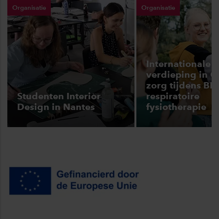
Organisatie
Organisatie
Internationale
verdieping in 
zorg tijdens BIP
Studenten Interior
respiratoire
Design in Nantes
fysiotherapie