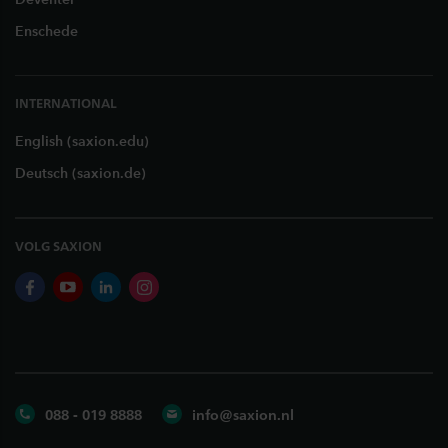
Enschede
INTERNATIONAL
English (saxion.edu)
Deutsch (saxion.de)
VOLG SAXION
facebook
youtube
linkedin
instagram
088 - 019 8888
info@saxion.nl