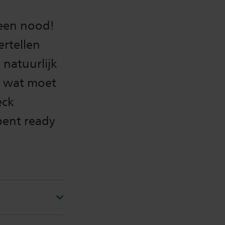
Geen nood!
rtellen
 natuurlijk
a, wat moet
eck
bent ready