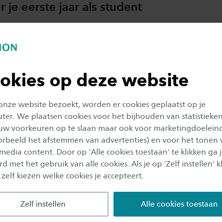
 je eerste jaar als student
r de ambitieuze student
r je studentenleven
okies op deze website
 onze website bezoekt, worden er cookies geplaatst op je
r stage lopen
er. We plaatsen cookies voor het bijhouden van statistieke
uw voorkeuren op te slaan maar ook voor marketingdoelein
oorbeeld het afstemmen van advertenties) en voor het tonen 
r afstuderen en starten op de arbeidsma
 media content. Door op 'Alle cookies toestaan' te klikken ga 
d met het gebruik van alle cookies. Als je op 'Zelf instellen' kl
 zelf kiezen welke cookies je accepteert.
Zelf instellen
Alle cookies toestaan