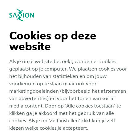
igatie sluiten
Zo
Navigatie openen
navigatie tonen
Cookies op deze
website
navigatie tonen
Als je onze website bezoekt, worden er cookies
navigatie tonen
geplaatst op je computer. We plaatsen cookies voor
Onderzoek
het bijhouden van statistieken en om jouw
Saxion-snuffeldrone en -
voorkeuren op te slaan maar ook voor
navigatie tonen
marketingdoeleinden (bijvoorbeeld het afstemmen
blusrobot te zien in tv-
van advertenties) en voor het tonen van social
programma Klaas Kan Alles
media content. Door op 'Alle cookies toestaan' te
navigatie tonen
klikken ga je akkoord met het gebruik van alle
Auteur:
Anne Hurenkamp
cookies. Als je op 'Zelf instellen' klikt kun je zelf
Publicatiedatum:
14 september 2021
Leestijd:
3
Minuten
kiezen welke cookies je accepteert.