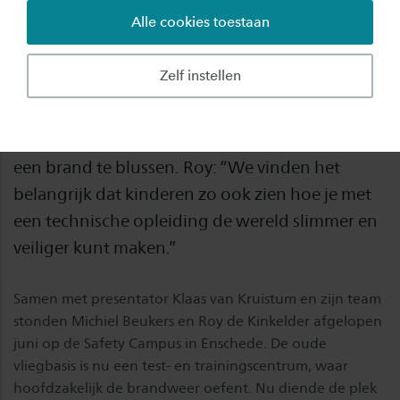
Alle cookies toestaan
Op 18 september aanstaande laten Saxion-
onderzoekers Michiel Beukers en Roy de
Zelf instellen
Kinkelder in het tv-programma Klaas Kan Alles
zien hoe een snuffeldrone en een blusrobot
met 3D-bril kunnen helpen om snel en veilig
een brand te blussen. Roy: “We vinden het
belangrijk dat kinderen zo ook zien hoe je met
een technische opleiding de wereld slimmer en
veiliger kunt maken.”
Samen met presentator Klaas van Kruistum en zijn team
stonden Michiel Beukers en Roy de Kinkelder afgelopen
juni op de Safety Campus in Enschede. De oude
vliegbasis is nu een test- en trainingscentrum, waar
hoofdzakelijk de brandweer oefent. Nu diende de plek