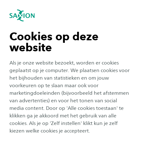
igatie sluiten
Zo
Navigatie openen
navigatie tonen
Cookies op deze
website
navigatie tonen
Als je onze website bezoekt, worden er cookies
navigatie tonen
geplaatst op je computer. We plaatsen cookies voor
het bijhouden van statistieken en om jouw
voorkeuren op te slaan maar ook voor
navigatie tonen
Onderzoek
marketingdoeleinden (bijvoorbeeld het afstemmen
van advertenties) en voor het tonen van social
Saxion-lectoren in de prijzen
media content. Door op 'Alle cookies toestaan' te
navigatie tonen
bij NWO-innovatiefestival
klikken ga je akkoord met het gebruik van alle
cookies. Als je op 'Zelf instellen' klikt kun je zelf
Publicatiedatum:
7 november 2019
Leestijd:
2
Minuten
kiezen welke cookies je accepteert.