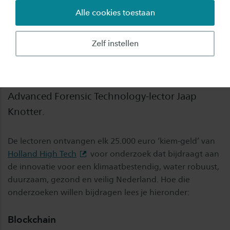
Alle cookies toestaan
Saxion is tijdens het NWO-innovatiefestival
‘TEKNOWLOGY’ in de prijzen gevallen met drie
Zelf instellen
relevante onderzoeksvoorstellen. Het gaat om
de onderzoeksteams van Blockchain-lector Jan
Veuger, NanoPhysics-lector Cas Damen en
Advanced Forensic Technology-lector Jaap
Knotter.
De lectoren ontvangen elk 25.000 euro ‘kiem-geld’ van
Holland High Tech
voor onderzoek dat bijdraagt aan
de innovatie voor een klimaatbestendig, water robuust,
duurzaam, gezond en veilig Nederland. Hoe die
onderzoeken willen bijdragen lees je hieronder:
Blockchain