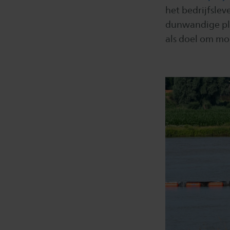
het bedrijfsle
dunwandige plas
als doel om moe