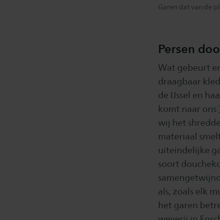
Garen dat van de pl
Persen doo
Wat gebeurt er
draagbaar kled
de IJssel en ha
komt naar ons
wij het shredd
materiaal smel
uiteindelijke 
soort doucheko
samengetwijnd 
als, zoals elk
het garen bet
weverij in Ens