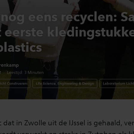
 nog eens recyclen: S
 eerste kledingstukk
plastics
renkamp
edatum:
22
Leestijd:
3
Minuten
icht Construeren
Life Science, Engineering & Design
Laboratorium Lich
c dat in Zwolle uit de IJssel is gehaald, v