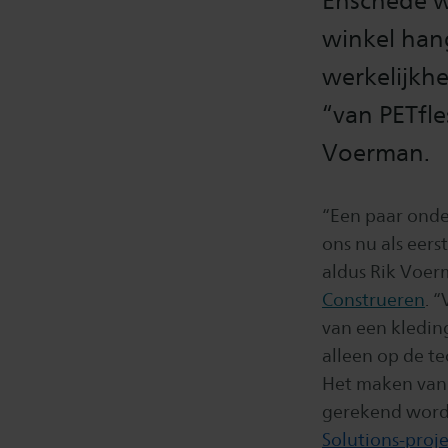
Enschede wo
winkel hang
werkelijkhe
“van PETfle
Voerman.
“Een paar onder
ons nu als eers
aldus Rik Voer
Construeren
. 
van een kleding
alleen op de te
Het maken van 
gerekend worde
Solutions-proje