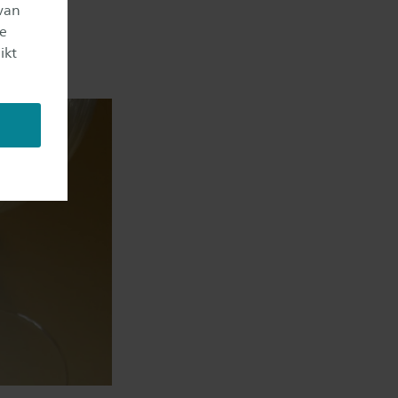
en enorme
van
je
ing.”
ikt