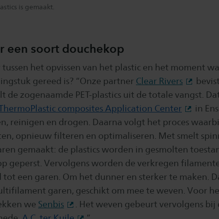
astics is gemaakt.
r een soort douchekop
 tussen het opvissen van het plastic en het moment w
ingstuk gereed is? “Onze partner
Clear Rivers
bevis
alt de zogenaamde PET-plastics uit de totale vangst. Da
ThermoPlastic composites Application Center
in En
en, reinigen en drogen. Daarna volgt het proces waarbi
ten, opnieuw filteren en optimaliseren. Met smelt spi
garen gemaakt: de plastics worden in gesmolten toesta
p geperst. Vervolgens worden de verkregen filamente
tot een garen. Om het dunner en sterker te maken. Da
 multifilament garen, geschikt om mee te weven. Voor 
rekken we
Senbis
. Het weven gebeurt vervolgens bij 
chede,
A.C. ter Kuile
.”