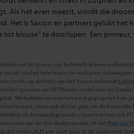
rdt verwerkt en straks in Zutphen als k
t. Als het even meezit, wordt die droom
id. Het is Saxion en partners gelukt het h
s tot blouse” te doorlopen. Een primeur, v
delen van dit proces zijn technisch al eens onderzocht
te gelukt om het hele traject te realiseren, te bewijzen 
man (rechts op de foto) van het Saxion-lectoraat
Licht
“Van het opvissen van PETflessen uit de rivier bij Zwoll
stuk. We hebben nu voor het eerst grip op het hele pr
chnische kant, maar ook als het gaat om de financiële 
kleding uit dunwandige plastics (waartoe hier ook PE
n) is één van de drie deelprojecten uit het
Post-use Pl
ct
dat medio 2021 van start ging. In dit onderzoek tre