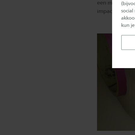
een mooi fijn g
(bijv
social
impact op de be
akkoor
kun je