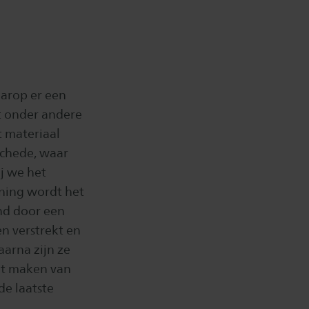
aarop er een
t onder andere
t materiaal
schede, waar
j we het
nning wordt het
nd door een
n verstrekt en
arna zijn ze
het maken van
de laatste