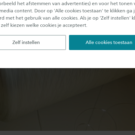
aren. Als dat nog iets grover mag blijven, heeft dat e
oorbeeld het afstemmen van advertenties) en voor het tonen 
 media content. Door op 'Alle cookies toestaan' te klikken ga 
werkingsstappen en de uiteindelijke prijs van de kled
d met het gebruik van alle cookies. Als je op 'Zelf instellen' kl
 zelf kiezen welke cookies je accepteert.
Zelf instellen
Alle cookies toestaan