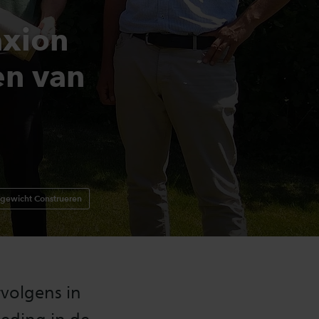
axion
en van
tgewicht Construeren
ervolgens in