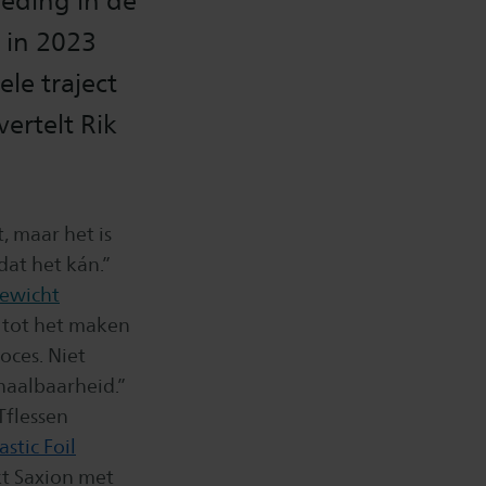
leding in de
 in 2023
ele traject
ertelt Rik
, maar het is
dat het kán.”
gewicht
e, tot het maken
oces. Niet
haalbaarheid.”
Tflessen
astic Foil
kt Saxion met