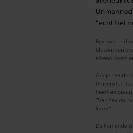
allerleukst
Unmanned R
“echt het v
Bijvoorbeeld m
blussen van bra
eikenprocessie
Abeje haalde zi
Universiteit Tw
heeft en graag 
“Van Saxion he
leren.”
De komende vij