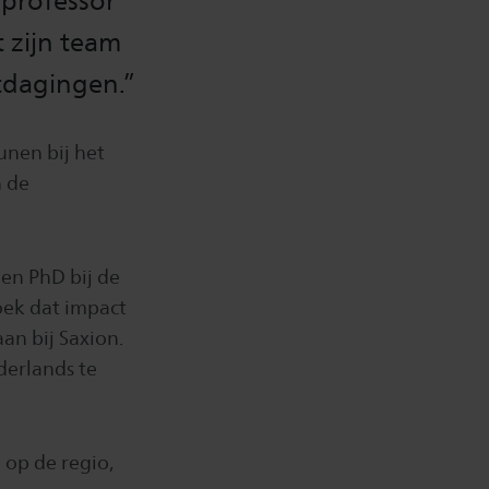
 professor
 zijn team
itdagingen.”
unen bij het
n de
 en PhD bij de
oek dat impact
an bij Saxion.
derlands te
 op de regio,