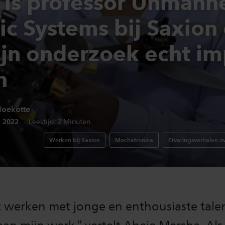
 is professor Unmann
ic Systems bij Saxion 
ijn onderzoek echt im
n
Moekotte
edatum:
i 2022
Leestijd:
2
Minuten
Werken bij Saxion
Mechatronica
Ervaringsverhalen o
t werken met jonge en enthousiaste tale