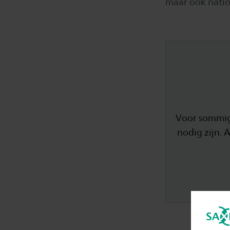
maar ook natio
Voor sommig
nodig zijn. 