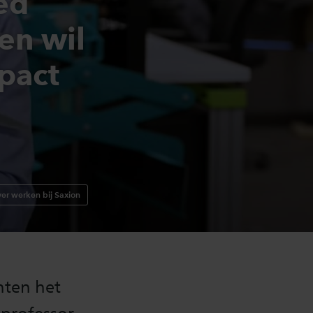
ed
en wil
pact
ver werken bij Saxion
nten het