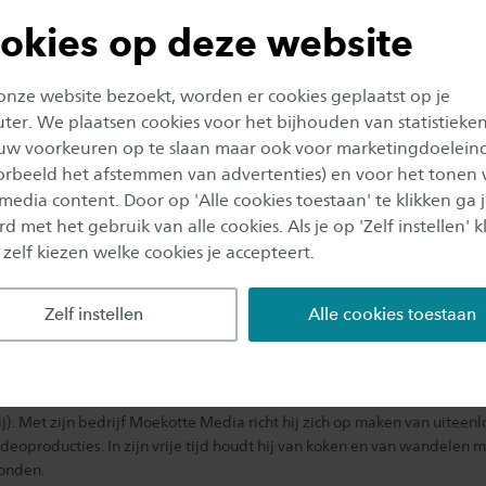
okies op deze website
 onze website bezoekt, worden er cookies geplaatst op je
 voor de wereld van morgen?
er. We plaatsen cookies voor het bijhouden van statistieke
uw voorkeuren op te slaan maar ook voor marketingdoelein
oorbeeld het afstemmen van advertenties) en voor het tonen 
 media content. Door op 'Alle cookies toestaan' te klikken ga 
d met het gebruik van alle cookies. Als je op 'Zelf instellen' kl
 zelf kiezen welke cookies je accepteert.
Zelf instellen
Alle cookies toestaan
ennis Moekotte
ls freelance camerajournalist vind je Dennis steeds vaker in de gebouw
assie ligt in het vertellen van verhalen in beeld en geluid (en daar schrij
ij). Met zijn bedrijf Moekotte Media richt hij zich op maken van uitee
ideoproducties. In zijn vrije tijd houdt hij van koken en van wandelen m
onden.