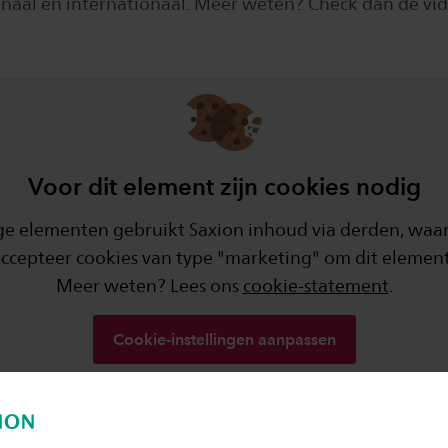
naal en internationaal. Meer weten? Check dan de vid
Voor dit element zijn cookies nodig
e elementen gebruikt Saxion inhoud via derden, waar
Accepteer cookies van type "marketing" om dit element
Meer weten? Lees ons
cookie-statement
.
Cookie-instellingen aanpassen