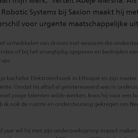
 aan mijn werk,” vertelt Abeje Mersha. Als
obotic Systems bij Saxion maakt hij met
erschil voor urgente maatschappelijke u
et ontwikkelen van drones met sensoren die onderste
nden of bij het vroegtijdig opsporen en bestrijden va
rups.
jn bachelor Elektrotechniek in Ethiopië en zijn master
ente. Omdat hij altijd al geïnteresseerd was in onderz
met jonge talenten wilde werken, koos hij voor een ba
b ik ook de ruimte en ondersteuning gekregen om Ne
f jaar wil hij met zijn onderzoeksgroep impact maken: