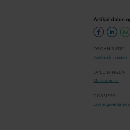
Artikel delen o
facebook
linkedin
w
ORGANISATIE
Werken bij Saxion
OPLEIDINGEN
Mechatronica
DOSSIERS
Ervaringsverhalen o