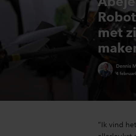
Abeje
Robot
met z
make
Auteur:
Dennis 
Publicati
4 februar
“Ik vind he