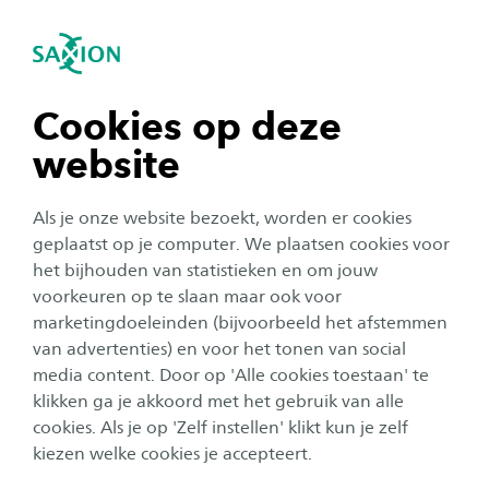
igatie sluiten
Zo
Navigatie openen
Mechatronica
Subnavigatie tonen
navigatie tonen
Cookies op deze
website
navigatie tonen
Als je onze website bezoekt, worden er cookies
navigatie tonen
geplaatst op je computer. We plaatsen cookies voor
het bijhouden van statistieken en om jouw
voorkeuren op te slaan maar ook voor
navigatie tonen
marketingdoeleinden (bijvoorbeeld het afstemmen
van advertenties) en voor het tonen van social
​Ontwerp je eigen robot,
media content. Door op 'Alle cookies toestaan' te
navigatie tonen
machine of slim hulpmiddel in
klikken ga je akkoord met het gebruik van alle
cookies. Als je op 'Zelf instellen' klikt kun je zelf
de Mechatronica opleiding
kiezen welke cookies je accepteert.