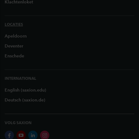
Klachtenloket
LOCATIES
Apeldoorn
Deventer
Enschede
INTERNATIONAL
English (saxion.edu)
Deutsch (saxion.de)
VOLG SAXION
facebook
youtube
linkedin
instagram