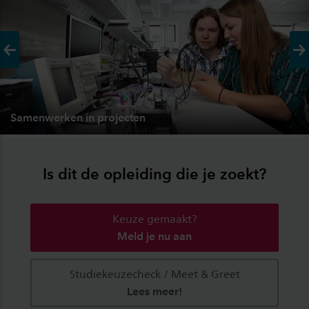
Vorige
Vo
Samenwerken in projecten
Is dit de opleiding die je zoekt?
Keuze gemaakt?
Meld je nu aan
Studiekeuzecheck / Meet & Greet
Lees meer!