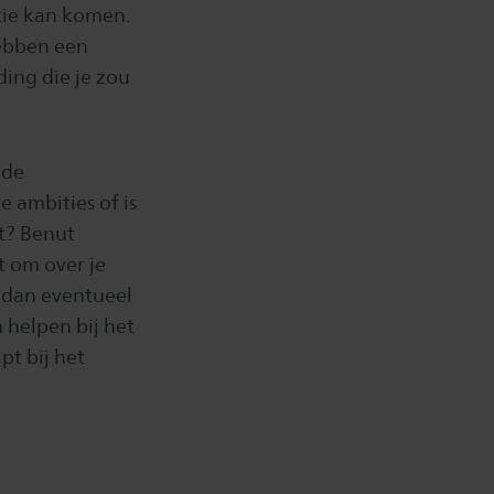
atie kan komen.
hebben een
ding die je zou
 de
 ambities of is
lt? Benut
t om over je
g dan eventueel
 helpen bij het
pt bij het