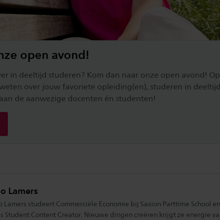
nze open avond!
er in deeltijd studeren? Kom dan naar onze open avond! O
 weten over jouw favoriete opleiding(en), studeren in deeltij
n aan de aanwezige docenten én studenten!
o Lamers
o Lamers studeert Commerciële Economie bij Saxion Parttime School en
ls Student Content Creator. Nieuwe dingen creëren krijgt ze energie v