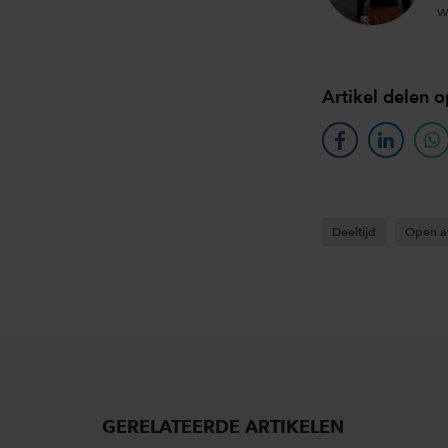
w
Artikel delen o
facebook
linkedin
w
Deeltijd
Open a
GERELATEERDE ARTIKELEN