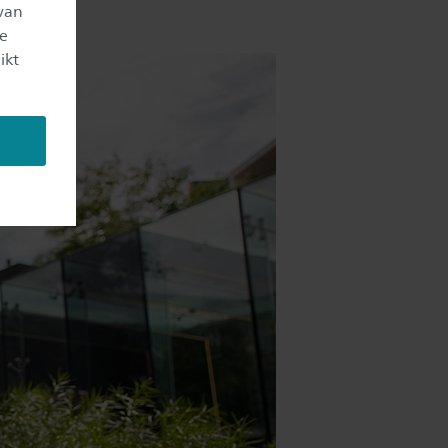
van
je
ikt