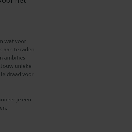
voor het
an wat voor
is aan te raden
en ambities
. Jouw unieke
 leidraad voor
anneer je een
en.