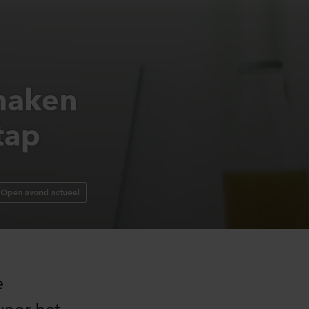
maken
tap
Open avond actueel
e