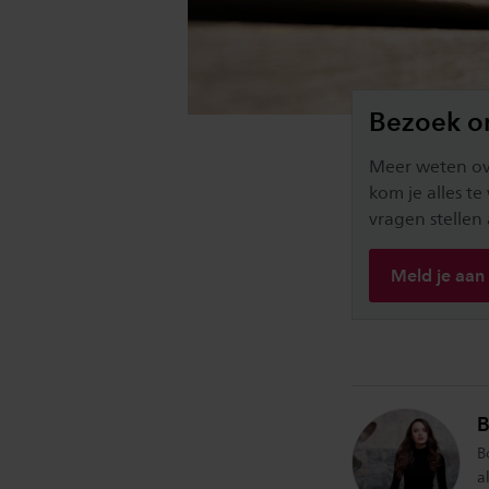
Bezoek o
Meer weten ov
kom je alles te
vragen stelle
Meld je aan
B
B
a