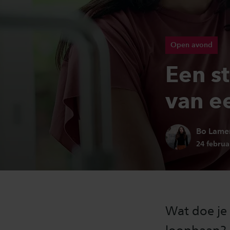
Open avond
Een s
van e
Auteur:
Bo Lame
Publicati
24 februa
Wat doe je 