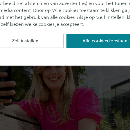
oorbeeld het afstemmen van advertenties) en voor het tonen 
 media content. Door op 'Alle cookies toestaan' te klikken ga 
d met het gebruik van alle cookies. Als je op 'Zelf instellen' kl
 zelf kiezen welke cookies je accepteert.
Zelf instellen
Alle cookies toestaan