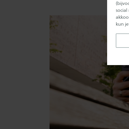
(bijv
social
akkoor
kun je