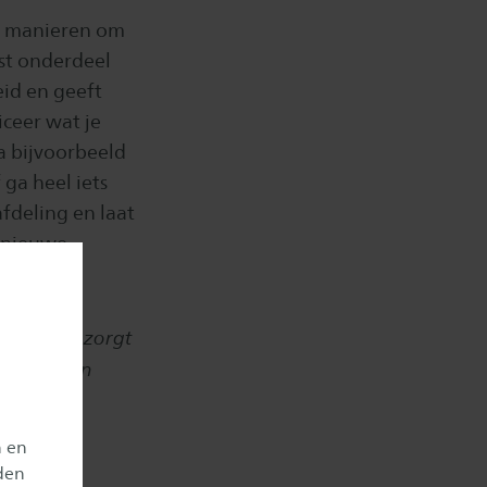
ind manieren om
st onderdeel
eid en geeft
iceer wat je
a bijvoorbeeld
ga heel iets
fdeling en laat
w nieuwe
twikkelen
zorgt
en naar een
n en
den