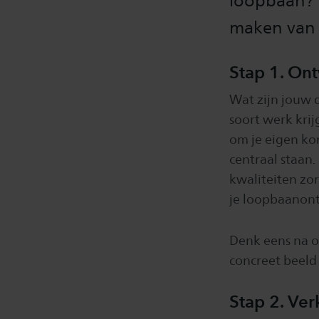
loopbaan? I
maken van 
Stap 1. On
Wat zijn jouw d
soort werk krij
om je eigen kom
centraal staan.
kwaliteiten zor
je loopbaanont
Denk eens na o
concreet beeld
Stap 2. Ve