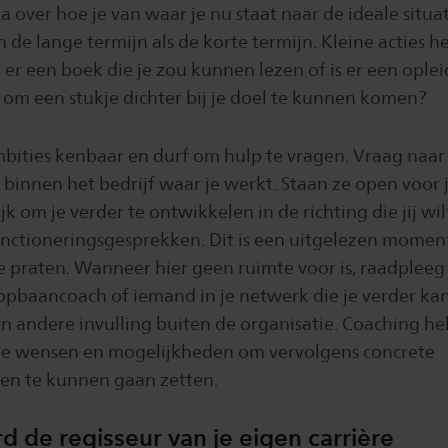
a over hoe je van waar je nu staat naar de ideale situ
de lange termijn als de korte termijn. Kleine acties 
s er een boek die je zou kunnen lezen of is er een oplei
om een stukje dichter bij je doel te kunnen komen?
bities kenbaar en durf om hulp te vragen. Vraag naar
innen het bedrijf waar je werkt. Staan ze open voor je
jk om je verder te ontwikkelen in de richting die jij wi
nctioneringsgesprekken. Dit is een uitgelezen momen
e praten. Wanneer hier geen ruimte voor is, raadplee
opbaancoach of iemand in je netwerk die je verder kan
 andere invulling buiten de organisatie. Coaching hel
 je wensen en mogelijkheden om vervolgens concrete
en te kunnen gaan zetten.
d de regisseur van je eigen carrière