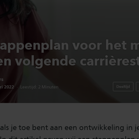
tappenplan voor het 
en volgende carrières
rs
edatum:
ri 2022
Deeltijd
Leestijd:
2
Minuten
als je toe bent aan een ontwikkeling in j