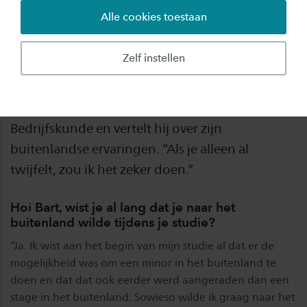
Alle cookies toestaan
Bart Bekhuis wil het liefst niks mislopen en was
daarom heel nieuwsgierig naar hoe het zou zijn
Zelf instellen
om in het buitenland te studeren. In 2021 ging
hij daarom naar Mexico voor zijn minor. Nu zit
Bart in het vierde jaar van de studie Technische
Bedrijfskunde en vertelt hij over zijn
buitenlandse ervaringen. “Als je alleen al
twijfelt, zou ik het zeker doen.”
Hoi Bart, wist je al lang dat je naar het
buitenland wilde tijdens je studie?
“Ja. Ik wist aan het begin van mijn studie al dat er de
mogelijkheid was om een minor in het buitenland te
doen en dat dat ook eerder werd aangeraden dan een
stage in het buitenland. Sowieso wilde ik graag naar het