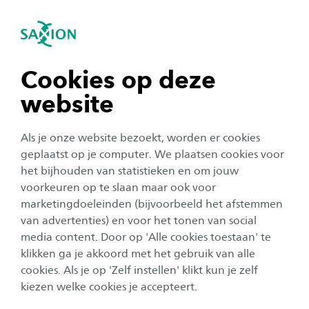
igatie sluiten
Zo
Navigatie openen
navigatie tonen
Cookies op deze
website
navigatie tonen
Studentenleven
Als je onze website bezoekt, worden er cookies
navigatie tonen
geplaatst op je computer. We plaatsen cookies voor
Bart deed een minor in
het bijhouden van statistieken en om jouw
Mexico: ‘Ik kon de online
voorkeuren op te slaan maar ook voor
navigatie tonen
marketingdoeleinden (bijvoorbeeld het afstemmen
lessen op andere plekken in
van advertenties) en voor het tonen van social
Mexico volgen’
media content. Door op 'Alle cookies toestaan' te
navigatie tonen
klikken ga je akkoord met het gebruik van alle
Auteur:
Maya ter Steege
cookies. Als je op 'Zelf instellen' klikt kun je zelf
Publicatiedatum:
20 januari 2023
Leestijd:
6
Minuten
kiezen welke cookies je accepteert.