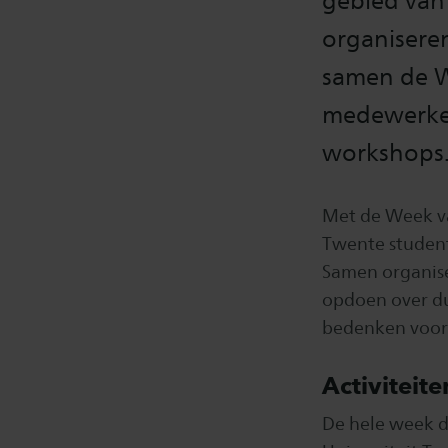
gebied van
organisere
samen de W
medewerkers
workshops
Met de Week va
Twente studen
Samen organise
opdoen over d
bedenken voor
Activiteite
De hele week do