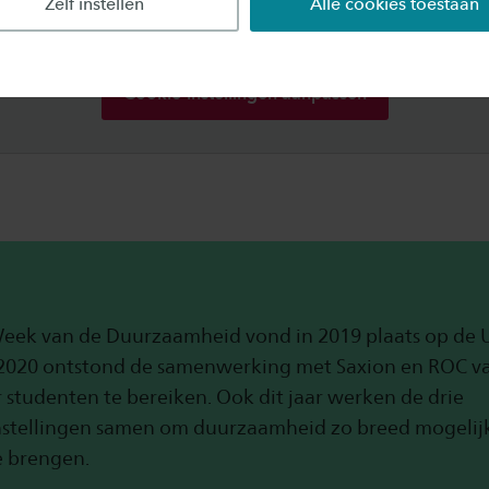
ikt Saxion inhoud via derden, waarvoor cookies nodi
Zelf instellen
Alle cookies toestaan
" om dit element te bekijken. Meer weten? Lees ons
c
Cookie-instellingen aanpassen
eek van de Duurzaamheid vond in 2019 plaats op de U
 2020 ontstond de samenwerking met Saxion en ROC v
studenten te bereiken. Ook dit jaar werken de drie
nstellingen samen om duurzaamheid zo breed mogelij
e brengen.