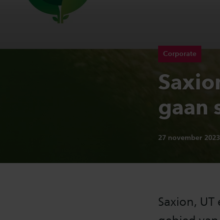
Corporate
Saxio
gaan 
Publicatiedatum:
27 november 202
Saxion, UT