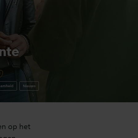
nte
aamheid
Nieuws
en op het