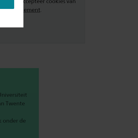
g zijn. Accepteer cookies van
ookie-statement
.
niversiteit
an Twente
k onder de