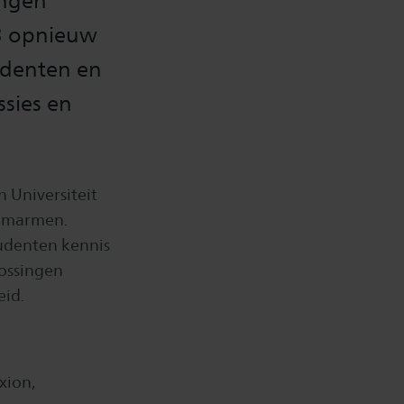
ingen
3 opnieuw
udenten en
ssies en
 Universiteit
 omarmen.
tudenten kennis
ossingen
id.
xion,