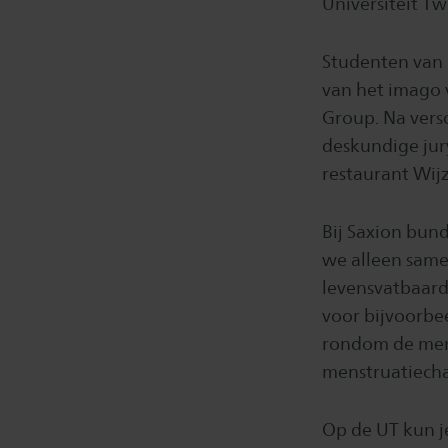
Universiteit T
Studenten van 
van het imago 
Group. Na vers
deskundige jur
restaurant Wij
Bij Saxion bun
we alleen sam
levensvatbaard
voor bijvoorbe
rondom de men
menstruatiecha
Op de UT kun j