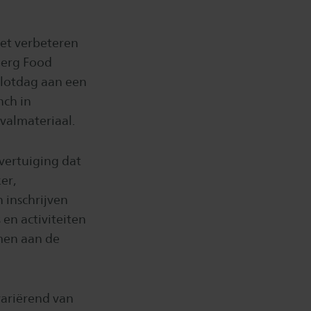
et verbeteren
berg Food
slotdag aan een
nch in
valmateriaal.
vertuiging dat
er,
 inschrijven
en activiteiten
men aan de
variërend van