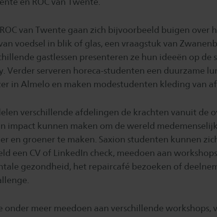
wente en ROC van Twente.
ROC van Twente gaan zich bijvoorbeeld buigen over h
van voedsel in blik of glas, een vraagstuk van Zwanen
chillende gastlessen presenteren ze hun ideeën op de 
y. Verder serveren horeca-studenten een duurzame lu
zer in Almelo en maken modestudenten kleding van af
delen verschillende afdelingen de krachten vanuit de o
en impact kunnen maken om de wereld medemenselijk
er en groener te maken. Saxion studenten kunnen zich
eld een CV of LinkedIn check, meedoen aan workshops 
tale gezondheid, het repaircafé bezoeken of deelne
llenge.
e onder meer meedoen aan verschillende workshops, 