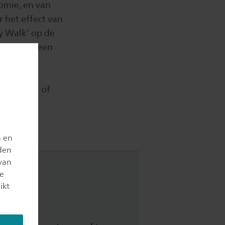
nomie, en van
 het effect van
y Walk’ op de
 en is er een
eid.nl
of
n en
den
van
je
ikt