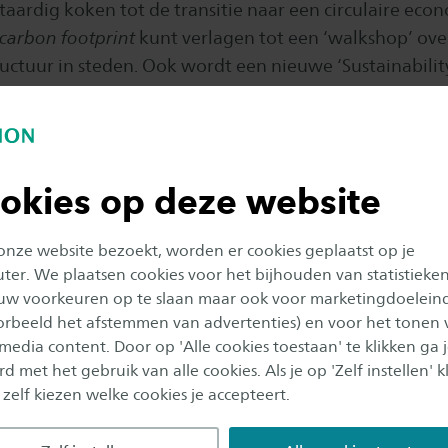
taardig koken tot de transitie naar een circulaire eco
carbon footprint
kunt verlagen tot een ‘walkshop’ over
ructuur in steden. Ook wordt een nieuwe ‘Sustainabilit
teerd, kun je samen met een expert je fiets repareren
t.
programma is te vinden op
www.weekvandeduurzaamh
okies op deze website
lityweek.nl
.
 onze website bezoekt, worden er cookies geplaatst op je
er. We plaatsen cookies voor het bijhouden van statistieke
uw voorkeuren op te slaan maar ook voor marketingdoelein
oorbeeld het afstemmen van advertenties) en voor het tonen 
 media content. Door op 'Alle cookies toestaan' te klikken ga 
d met het gebruik van alle cookies. Als je op 'Zelf instellen' kl
 zelf kiezen welke cookies je accepteert.
Voor dit element zijn cookies nodig