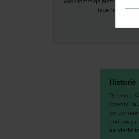
Voor sommige elementen gebru
type "marketing
Historie
De eerste W
Twente. In
om zo meer 
onderwijsi
aandacht t