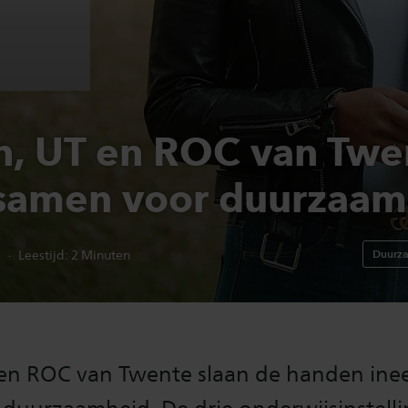
n, UT en ROC van Twe
samen voor duurzaam
3
Duurz
Leestijd:
2
Minuten
 en ROC van Twente slaan de handen ine