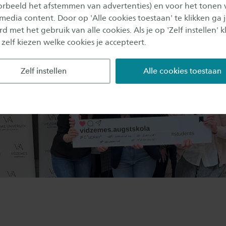
oorbeeld het afstemmen van advertenties) en voor het tonen 
 media content. Door op 'Alle cookies toestaan' te klikken ga 
d met het gebruik van alle cookies. Als je op 'Zelf instellen' kl
 zelf kiezen welke cookies je accepteert.
Zelf instellen
Alle cookies toestaan