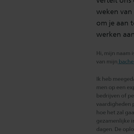
vertelt ons
weken van I
om je aan 
werken aan
Hi, mijn naam is
van mijn
bache
Ik heb meeged
men op een exp
bedrijven of p
vaardigheden p
hoe het zal ga
gezamenlijke i
dagen. De oplos