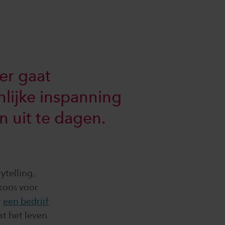
er gaat
lijke inspanning
n uit te dagen.
telling,
koos voor
r
een bedrijf
dat het leven