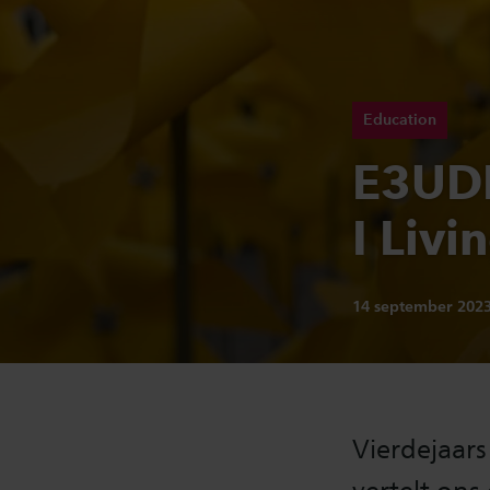
Education
E3UDR
I Liv
Publicatiedatum:
14 september 202
Vierdejaar