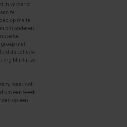
nt in verband
sen te
roep op me te
doen om anderen
n sterke
e groep met
tijd de cohesie
 erg blij dat ze
 team, maar ook
rfd om een week
emden op een