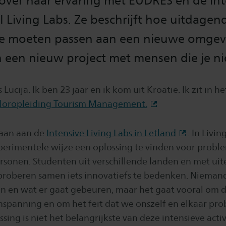
 over haar ervaring met EUDRES en de in
 Living Labs. Ze beschrijft hoe uitdagen
te moeten passen aan een nieuwe omgev
 een nieuw project met mensen die je nie
 Lucija. Ik ben 23 jaar en ik kom uit Kroatië. Ik zit in he
loropleiding Tourism Management.
aan aan de
Intensive Living Labs in Letland
. In Livi
erimentele wijze een oplossing te vinden voor probl
ersonen. Studenten uit verschillende landen en met u
roberen samen iets innovatiefs te bedenken. Niemand
an en wat er gaat gebeuren, maar het gaat vooral om 
nspanning en om het feit dat we onszelf en elkaar prob
sing is niet het belangrijkste van deze intensieve activ