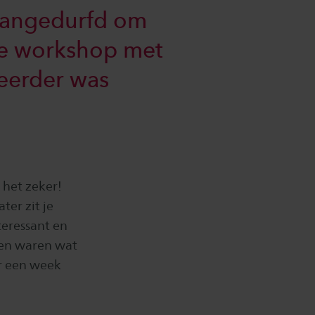
 aangedurfd om
ze workshop met
 eerder was
 het zeker!
ter zit je
teressant en
gen waren wat
r een week