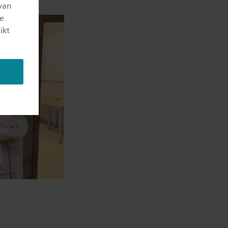
van
je
ikt