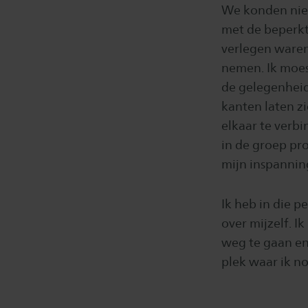
We konden niet
met de beperk
verlegen waren
nemen. Ik moes
de gelegenheid 
kanten laten z
elkaar te verbi
in de groep pro
mijn inspanni
Ik heb in die p
over mijzelf. 
weg te gaan en
plek waar ik n