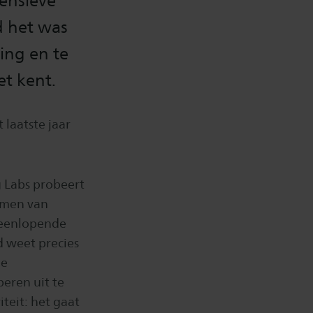
tensieve
d het was
ing en te
t kent.
t laatste jaar
ng Labs probeert
emen van
iteenlopende
 weet precies
de
eren uit te
iteit: het gaat