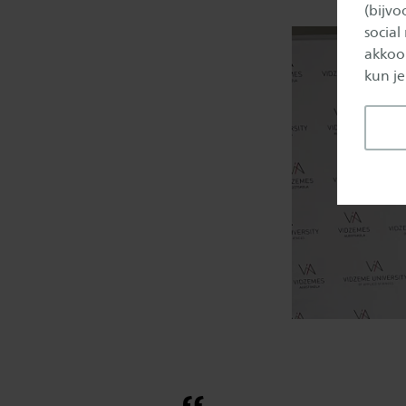
(bijv
social
akkoor
kun je