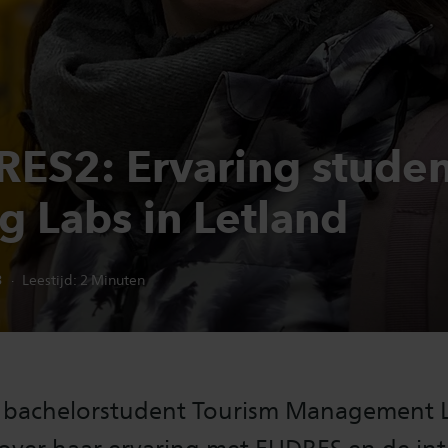
ES2: Ervaring stude
ing Labs in Letland
3
Leestijd:
2
Minuten
s bachelorstudent Tourism Management L