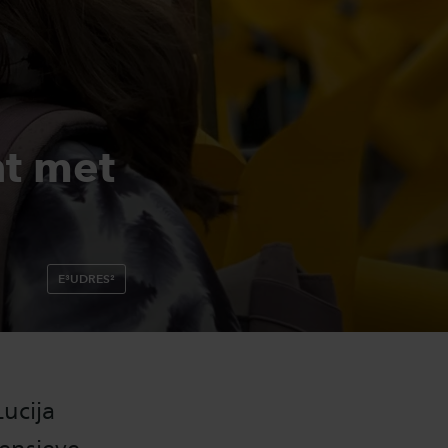
nt met
E³UDRES²
ucija