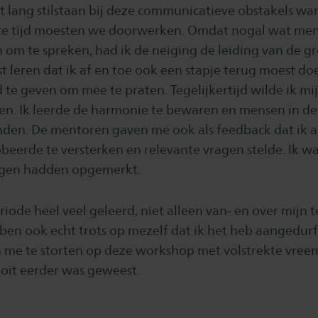
 lang stilstaan bij deze communicatieve obstakels wa
te tijd moesten we doorwerken. Omdat nogal wat men
 om te spreken, had ik de neiging de leiding van de g
t leren dat ik af en toe ook een stapje terug moest 
te geven om mee te praten. Tegelijkertijd wilde ik mij
ien. Ik leerde de harmonie te bewaren en mensen in d
nden. De mentoren gaven me ook als feedback dat ik al
beerde te versterken en relevante vragen stelde. Ik was
ngen hadden opgemerkt.
eriode heel veel geleerd, niet alleen van- en over mijn
Ik ben ook echt trots op mezelf dat ik het heb aangedu
 me te storten op deze workshop met volstrekte vre
ooit eerder was geweest.