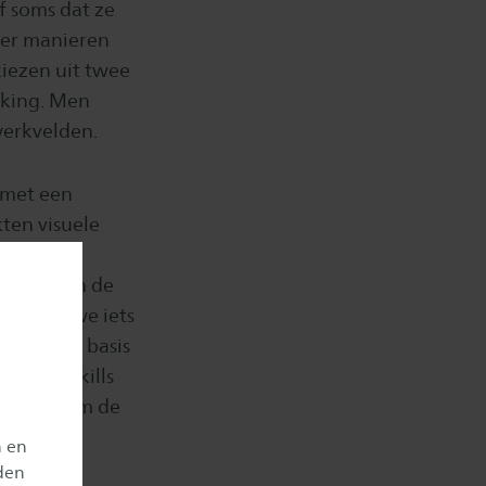
f soms dat ze
eer manieren
iezen uit twee
rking. Men
werkvelden.
 met een
ten visuele
en en de
aatsen van de
dachten we iets
bracht op basis
des en skills
ijken, kwam de
n en
den