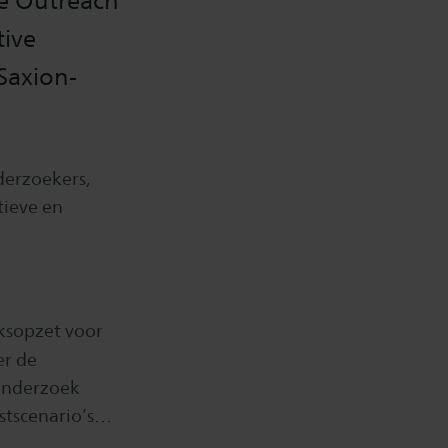
ce Outreach
tive
Saxion-
derzoekers,
tieve en
ksopzet voor
er de
 onderzoek
stscenario’s…