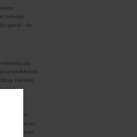
Saxion
aat om een
jn geval - de
onderwijs op
las ontwikkelde
lding. Dankzij
rm van
n.
torklas. Met
, verbonden en
rt als je niet