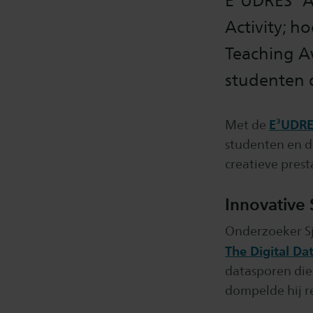
E³UDRES² A
Activity; 
Teaching A
studenten di
E³UDRE
Met de
studenten en d
creatieve pres
Innovative 
Onderzoeker Sj
The Digital Da
datasporen die 
dompelde hij r