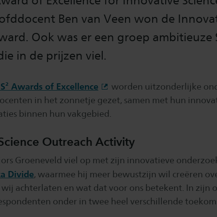
ward of Excellence for Innovative Scien
hoofddocent Ben van Veen won de Innova
ward. Ook was er een groep ambitieuze 
e in de prijzen viel.
S² Awards of Excellence
worden uitzonderlijke on
ocenten in het zonnetje gezet, samen met hun innova
taties binnen hun vakgebied.
Science Outreach Activity
ors Groeneveld viel op met zijn innovatieve onderzoe
ta Divide
, waarmee hij meer bewustzijn wil creëren ov
wij achterlaten en wat dat voor ons betekent. In zijn
espondenten onder in twee heel verschillende toekom