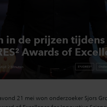
 in de prijzen tijdens
ES² Awards of Excell
E³UDRES²
Onder
tijd:
2
Minuten
ond 21 mei won onderzoeker Sjors Gr