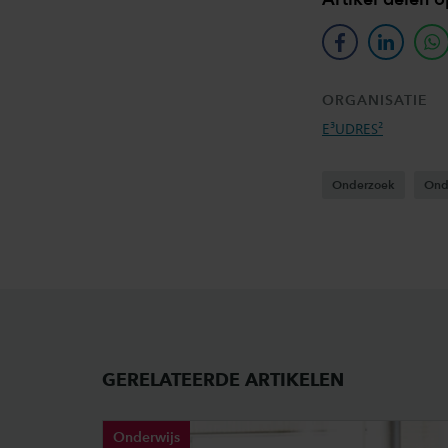
facebook
linkedin
w
ORGANISATIE
E³UDRES²
Onderzoek
Ond
GERELATEERDE ARTIKELEN
Onderwijs