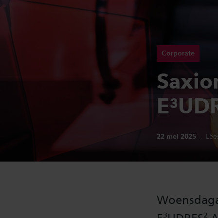
Corporate
Saxion
E³UDR
Publicatiedatum:
22 mei 2025
Lees
Woensdagav