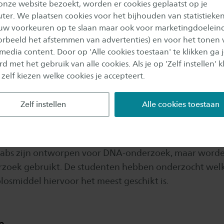
 onze website bezoekt, worden er cookies geplaatst op je
eelt, maar ook vertrouwen, eigenaarschap en trots."
er. We plaatsen cookies voor het bijhouden van statistieke
uw voorkeuren op te slaan maar ook voor marketingdoelein
ovation: ‘Local Pulse, Global Waves’
oorbeeld het afstemmen van advertenties) en voor het tonen 
 media content. Door op 'Alle cookies toestaan' te klikken ga 
an Saxion zijn in de prijzen gevallen. Met hun poster 
d met het gebruik van alle cookies. Als je op 'Zelf instellen' kl
n studenten Julie van der Wal, Lisanne Freriks, Isa Oo
 zelf kiezen welke cookies je accepteert.
, Raisa Borgelink en Lisa Huitink de tweede prijs gewo
ent Innovation’.
Zelf instellen
Alle cookies toestaan
orensisch Onderzoek hebben tijdens hun onderzoek v
Forensisch Instituut gekeken naar verschillende soorte
wabs zijn ontworpen voor DNA-onderzoek, maar word
rzoek gebruikt. De studenten hebben onderzocht wel
losmiddel hiervoor het meest geschikt is.
p