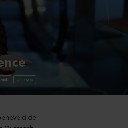
ence
zoek
Onderwijs
oeneveld de