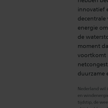
hebben bed
innovatief
decentrale
energie om
de waterst
moment dat 
voortkomt 
netcongesti
duurzame e
Nederland wil i
en windenergie
tijdstip, de w