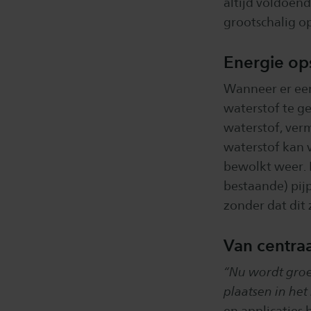
altijd voldoend
grootschalig op
Energie ops
Wanneer er een
waterstof te g
waterstof, ver
waterstof kan 
bewolkt weer. 
bestaande) pij
zonder dat dit 
Van centraa
“Nu wordt groe
plaatsen in het
en applicaties 