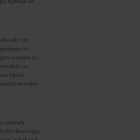
ie tijdelijk en
gebruikt om
geslagen in
gen energie in
windstil en
ia (deels
plaatst worden
, centrale
rstoftechnologie
len, is het ook