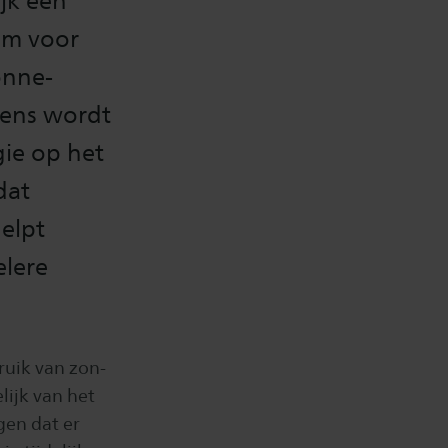
jk een
em voor
onne-
gens wordt
ie op het
dat
elpt
elere
ruik van zon-
lijk van het
gen dat er