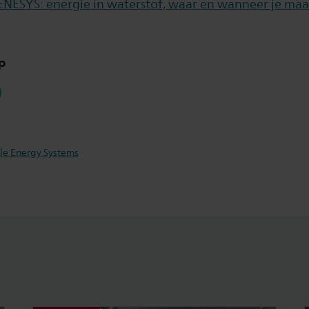
NESYS: energie in waterstof, waar en wanneer je maa
p
hatsapp
ble Energy Systems