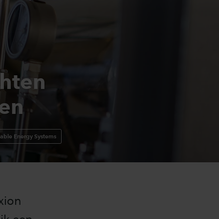
chten
len
nable Energy Systems
xion