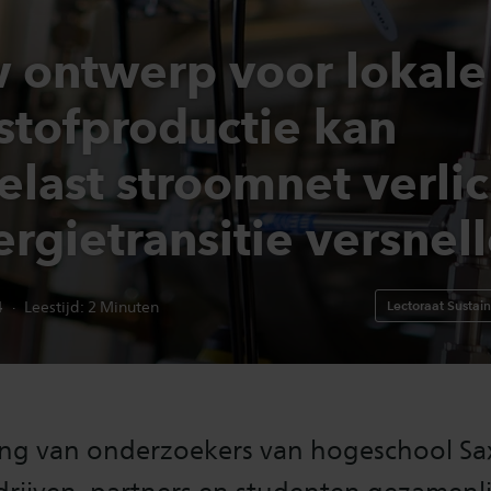
 ontwerp voor lokale
stofproductie kan
elast stroomnet verli
rgietransitie versnel
4
Lectoraat Sustai
Leestijd:
2
Minuten
ing van onderzoekers van hogeschool Sa