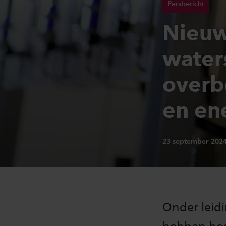
Persbericht
Nieuw
water
overb
en ene
Publicatiedatum:
23 september 202
Onder leid