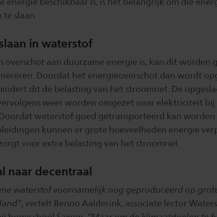
e energie beschikbaar is, is het belangrijk om die energ
 te slaan.
laan in waterstof
 overschot aan duurzame energie is, kan dit worden 
enereren. Doordat het energieoverschot dan wordt op
mindert dit de belasting van het stroomnet. De opgesla
vervolgens weer worden omgezet naar elektriciteit bij 
Doordat waterstof goed getransporteerd kan worden v
pleidingen kunnen er grote hoeveelheden energie ver
zorgt voor extra belasting van het stroomnet.
l naar decentraal
ne waterstof voornamelijk nog geproduceerd op grote
 land”
, vertelt Benno Aalderink, associate lector Wate
bij hogeschool Saxion.
“Maar om de klimaatdoelen te ha