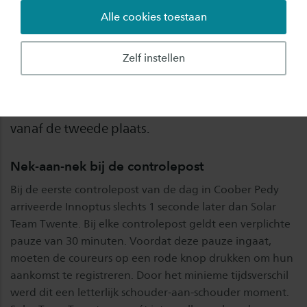
Alle cookies toestaan
Dag 4 van de Bridgestone World Solar
Challenge 2025 stond in het teken van een nek-
Zelf instellen
aan-nek race met Innoptus Solar Team,
wisselvallig weer en onverwachte obstakels.
Solar Team Twente begon de dag opnieuw sterk
vanaf de tweede plaats.
Nek-aan-nek bij de controlepost
Bij de eerste controlepost van de dag in Coober Pedy
arriveerde Innoptus slechts 1 seconde later dan Solar
Team Twente. Bij elke controlepost geldt een verplichte
pauze van 30 minuten. Voordat deze pauze ingaat,
moeten de coureurs op een rode knop drukken om hun
aankomst te registreren. Door het minieme tijdsverschil
werd dit een letterlijk schouder-aan-schouder moment.