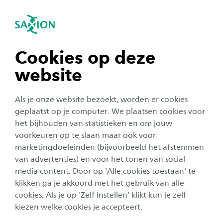
igatie sluiten
Zo
Navigatie openen
navigatie tonen
Cookies op deze
website
navigatie tonen
Als je onze website bezoekt, worden er cookies
navigatie tonen
geplaatst op je computer. We plaatsen cookies voor
het bijhouden van statistieken en om jouw
Organisatie
voorkeuren op te slaan maar ook voor
navigatie tonen
Solar Team Twente in felle
marketingdoeleinden (bijvoorbeeld het afstemmen
van advertenties) en voor het tonen van social
strijd met Innoptus tijdens dag
media content. Door op 'Alle cookies toestaan' te
navigatie tonen
4
klikken ga je akkoord met het gebruik van alle
cookies. Als je op 'Zelf instellen' klikt kun je zelf
Publicatiedatum:
27 augustus 2025
Leestijd:
2
Minuten
kiezen welke cookies je accepteert.