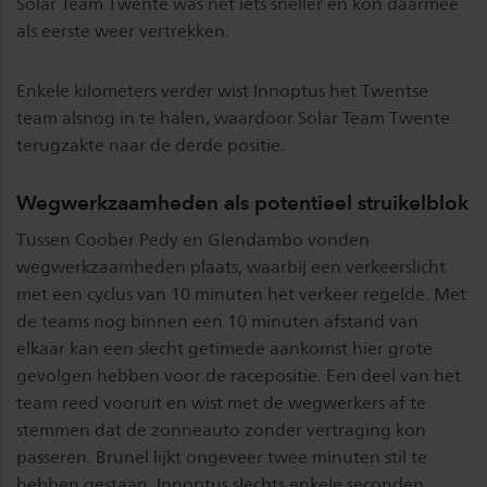
Solar Team Twente was nét iets sneller en kon daarmee
als eerste weer vertrekken.
Enkele kilometers verder wist Innoptus het Twentse
team alsnog in te halen, waardoor Solar Team Twente
terugzakte naar de derde positie.
Wegwerkzaamheden als potentieel struikelblok
Tussen Coober Pedy en Glendambo vonden
wegwerkzaamheden plaats, waarbij een verkeerslicht
met een cyclus van 10 minuten het verkeer regelde. Met
de teams nog binnen een 10 minuten afstand van
elkaar kan een slecht getimede aankomst hier grote
gevolgen hebben voor de racepositie. Een deel van het
team reed vooruit en wist met de wegwerkers af te
stemmen dat de zonneauto zonder vertraging kon
passeren. Brunel lijkt ongeveer twee minuten stil te
hebben gestaan, Innoptus slechts enkele seconden.