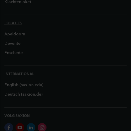
Klachtenloket
LOCATIES
Apeldoorn
Deventer
Enschede
INTERNATIONAL
English (saxion.edu)
Deutsch (saxion.de)
VOLG SAXION
facebook
youtube
linkedin
instagram