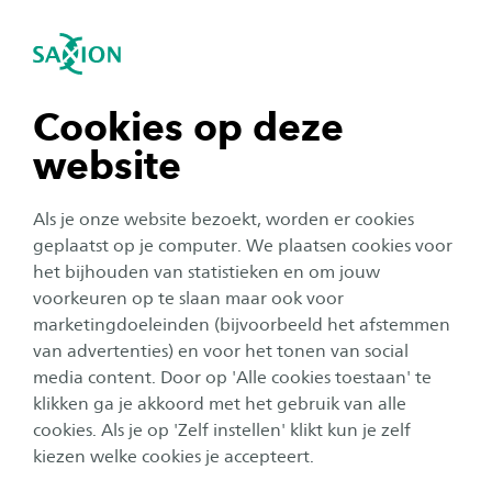
igatie sluiten
Zo
Navigatie openen
navigatie tonen
Cookies op deze
website
navigatie tonen
Als je onze website bezoekt, worden er cookies
navigatie tonen
geplaatst op je computer. We plaatsen cookies voor
Onderwijs
het bijhouden van statistieken en om jouw
Slimmer studeren? Maak
voorkeuren op te slaan maar ook voor
navigatie tonen
marketingdoeleinden (bijvoorbeeld het afstemmen
kennis met de
van advertenties) en voor het tonen van social
bootcampaanpak van CMGT
media content. Door op 'Alle cookies toestaan' te
navigatie tonen
klikken ga je akkoord met het gebruik van alle
Auteur:
Kyra Zeimentz
cookies. Als je op 'Zelf instellen' klikt kun je zelf
Publicatiedatum:
6 juni 2025
Leestijd:
3
Minuten
kiezen welke cookies je accepteert.