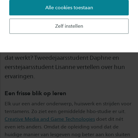
Alle cookies toestaan
Bootcamps. Nee, niet in de sportschool, maar
op school. Bij de opleiding Creative Media and
Zelf instellen
Game Technologies (CMGT) leren studenten
sinds dit studiejaar op een vernieuwende
manier: via de zogeheten bootcampvariant. Hoe
dat werkt? Tweedejaarsstudent Daphne en
eerstejaarsstudent Lisanne vertellen over hun
ervaringen.
Een frisse blik op leren
Elk uur een ander onderwerp, huiswerk en strijden voor
tentamens. Zo ziet een gemiddelde hbo-studie er uit.
Creative Media and Game Technologies
doet dit nét
even iets anders. Omdat de opleiding vond dat de
huidige manier van lesgeven nog beter aan kon sluiten