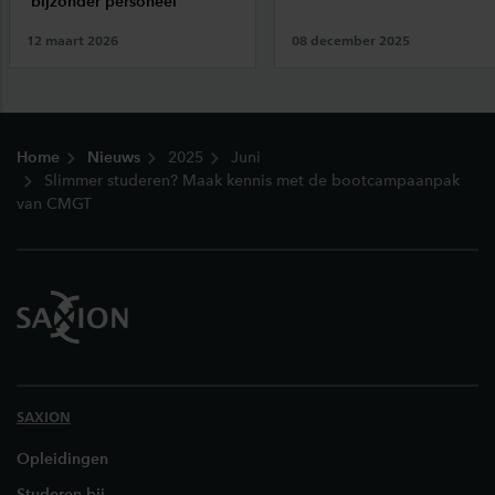
‘bijzonder personeel’
12 maart 2026
08 december 2025
Footer
Home
Nieuws
2025
Juni
Slimmer studeren? Maak kennis met de bootcampaanpak
van CMGT
SAXION
Opleidingen
Studeren bij