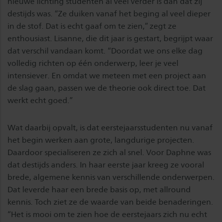
nieuwe lichting studenten al veel verder is dan dat zij
destijds was. “Ze duiken vanaf het beging al veel dieper
in de stof. Dat is echt gaaf om te zien,” zegt ze
enthousiast. Lisanne, die dit jaar is gestart, begrijpt waar
dat verschil vandaan komt. “Doordat we ons elke dag
volledig richten op één onderwerp, leer je veel
intensiever. En omdat we meteen met een project aan
de slag gaan, passen we de theorie ook direct toe. Dat
werkt echt goed.”
Wat daarbij opvalt, is dat eerstejaarsstudenten nu vanaf
het begin werken aan grote, langdurige projecten.
Daardoor specialiseren ze zich al snel. Voor Daphne was
dat destijds anders. In haar eerste jaar kreeg ze vooral
brede, algemene kennis van verschillende onderwerpen.
Dat leverde haar een brede basis op, met allround
kennis. Toch ziet ze de waarde van beide benaderingen.
“Het is mooi om te zien hoe de eerstejaars zich nu echt