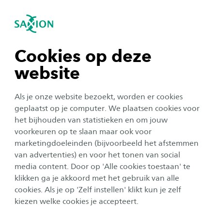
igatie sluiten
Zo
Navigatie openen
navigatie tonen
Cookies op deze
website
navigatie tonen
Als je onze website bezoekt, worden er cookies
navigatie tonen
geplaatst op je computer. We plaatsen cookies voor
het bijhouden van statistieken en om jouw
voorkeuren op te slaan maar ook voor
navigatie tonen
Organisatie
marketingdoeleinden (bijvoorbeeld het afstemmen
van advertenties) en voor het tonen van social
Even voorstellen: onze nieuwe
media content. Door op 'Alle cookies toestaan' te
navigatie tonen
lector Simone van der Burg
klikken ga je akkoord met het gebruik van alle
cookies. Als je op 'Zelf instellen' klikt kun je zelf
Publicatiedatum:
7 oktober 2025
Leestijd:
2
Minuten
kiezen welke cookies je accepteert.