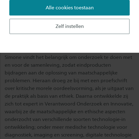
Alle cookies toestaan
In september 2025 is Simone van der Burg
begonnen als lector Weerbare Democratie. Zij
Zelf instellen
gaat een techniek filosofische focus toevoegen
aan het portfolio van het lectoraat.
Simone vindt het belangrijk om onderzoek te doen met
en voor de samenleving, zodat eindproducten
bijdragen aan de oplossing van maatschappelijke
problemen. Hieraan droeg ze bij met een proefschrift
over kritische morele oordeelsvorming, als je uitgaat van
de praktijk als basis van ethiek. Daarna ontwikkelde zij
zich tot expert in Verantwoord Onderzoek en Innovatie,
waarbij ze de maatschappelijke en ethische aspecten
onderzocht van verschillende soorten technologie-in
ontwikkeling; onder meer medische technologie voor
diagnostiek, imaging en screening, digitale technologie