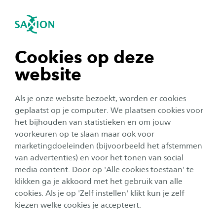
igatie sluiten
Zo
Navigatie openen
navigatie tonen
Cookies op deze
website
navigatie tonen
Als je onze website bezoekt, worden er cookies
navigatie tonen
geplaatst op je computer. We plaatsen cookies voor
het bijhouden van statistieken en om jouw
voorkeuren op te slaan maar ook voor
navigatie tonen
Persbericht
marketingdoeleinden (bijvoorbeeld het afstemmen
van advertenties) en voor het tonen van social
Project TechForward wint Anka
media content. Door op 'Alle cookies toestaan' te
navigatie tonen
Mulder Onderzoeksprijs 2026
klikken ga je akkoord met het gebruik van alle
cookies. Als je op 'Zelf instellen' klikt kun je zelf
Publicatiedatum:
12 juni 2026
Leestijd:
2
Minuten
kiezen welke cookies je accepteert.