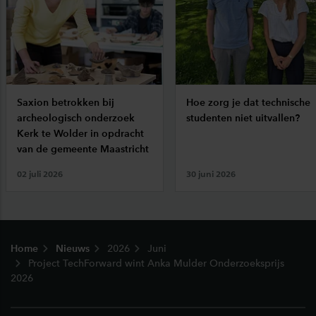
Saxion betrokken bij
Hoe zorg je dat technische
archeologisch onderzoek
studenten niet uitvallen?
Kerk te Wolder in opdracht
van de gemeente Maastricht
02 juli 2026
30 juni 2026
Footer
Home
Nieuws
2026
Juni
Project TechForward wint Anka Mulder Onderzoeksprijs
2026