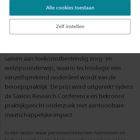
Alle cookies toestaan
Het onderzoeksproject TechForward van
hogeschool Saxion en partners heeft de Anka
Zelf instellen
Mulder Onderzoeksprijs 2026 gewonnen.
Binnen het project werken onderzoekers,
docenten en diverse onderwijsinstellingen
samen aan toekomstbestendig zorg- en
welzijnsonderwijs, waarin technologie een
vanzelfsprekend onderdeel wordt van de
beroepspraktijk. De prijs werd uitgereikt tijdens
de Saxion Research Conference en bekroont
praktijkgericht onderzoek met aantoonbare
maatschappelijke impact.
In een sector waar personeelstekorten toenemen en