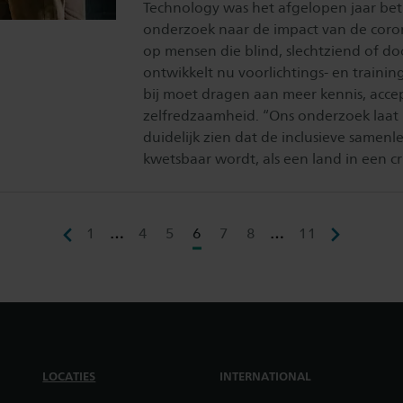
Technology was het afgelopen jaar bet
onderzoek naar de impact van de cor
op mensen die blind, slechtziend of doo
ontwikkelt nu voorlichtings- en trainin
bij moet dragen aan meer kennis, acce
zelfredzaamheid. “Ons onderzoek laat
duidelijk zien dat de inclusieve samenl
kwetsbaar wordt, als een land in een cri
1
…
4
5
6
7
8
…
11
LOCATIES
INTERNATIONAL