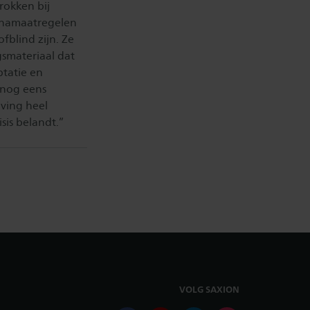
rokken bij
onamaatregelen
fblind zijn. Ze
gsmateriaal dat
ptatie en
 nog eens
eving heel
sis belandt.”
VOLG SAXION