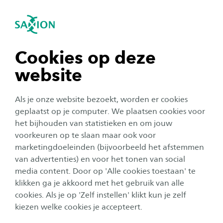
igatie sluiten
Zo
Navigatie openen
Gelijke kansen en taal
Jonge Kind Educatie
Taal is het instrument om te leren en nieuwe
Subnavigatie tonen
navigatie tonen
Cookies op deze
kennis op te doen. In het kader van gelijke
website
kansen is het noodzakelijk om het pedagogisch
navigatie tonen
en educatief aanbod in het taalonderwijs voor
Als je onze website bezoekt, worden er cookies
risicoleerlingen te optimaliseren. Hierbij is de
navigatie tonen
geplaatst op je computer. We plaatsen cookies voor
vraag hoe leerkrachten op effectieve wijze
het bijhouden van statistieken en om jouw
voorkeuren op te slaan maar ook voor
taalprestaties van hun leerlingen kunnen
navigatie tonen
marketingdoeleinden (bijvoorbeeld het afstemmen
stimuleren.
van advertenties) en voor het tonen van social
media content. Door op 'Alle cookies toestaan' te
navigatie tonen
Het taalniveau van kinderen in het primair en
klikken ga je akkoord met het gebruik van alle
voortgezet onderwijs daalt al jaren. Met name bij
cookies. Als je op 'Zelf instellen' klikt kun je zelf
kinderen die opgroeien in een minder taalrijke
kiezen welke cookies je accepteert.
omgeving. Dat is problematisch, omdat taalvaardigheid