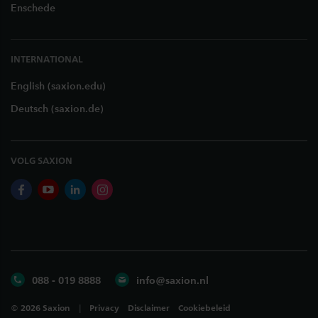
Enschede
INTERNATIONAL
English (saxion.edu)
Deutsch (saxion.de)
VOLG SAXION
facebook
youtube
linkedin
instagram
088 - 019 8888
info@saxion.nl
©
2026
Saxion
Privacy
Disclaimer
Cookiebeleid