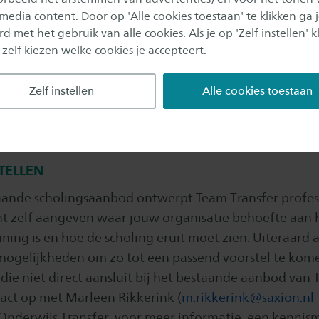
 media content. Door op 'Alle cookies toestaan' te klikken ga 
d met het gebruik van alle cookies. Als je op 'Zelf instellen' kl
ntwikkeling
 zelf kiezen welke cookies je accepteert.
en
Zelf instellen
Alle cookies toestaan
TELLEN
aande scholingsaanbod ontwerpt Team Transfer profes
nt zelf aangeven waar jouw organisatie behoefte aan h
ining is en hoe de scholing eruit moet zien. Uiteraard 
mogelijkheden om zo tot een passend voorstel te kome
die niet direct aansluit bij het bestaande aanbod van
ct op met Marleen Rikkerink (
m.rikkerink@saxion.nl
nderwijs Transfer, voor meer informatie, een kennis