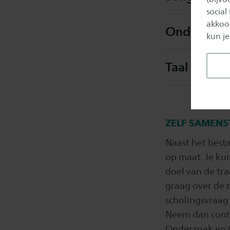
social
akkoor
Onderwijso
kun je
Taal en lez
ZELF SAMENS
Naast het best
op maat. Je ku
doel van de tra
graag over de 
scholingsvraag 
Neem dan conta
Onderzoek en O