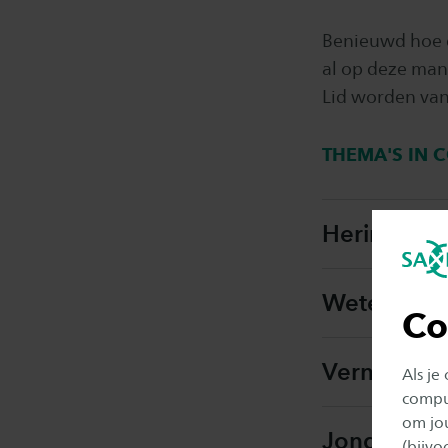
Benieuwd hoe d
al op deze man
Lid worden van
THEMA'S IN 
Herintrede
Wetenscha
Co
Vernieuwin
Als je
comput
om jo
Jonge Kin
(bijv