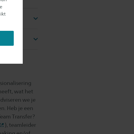
je
ikt
sionalisering
eeft, wat het
adviseren we je
n. Heb je een
 Team Transfer?
), teamleider
making en/of