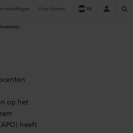
en Instellingen
Over Saxion
NL
Zoe
Onderwijs
docenten
en op het
Team
(APO) heeft