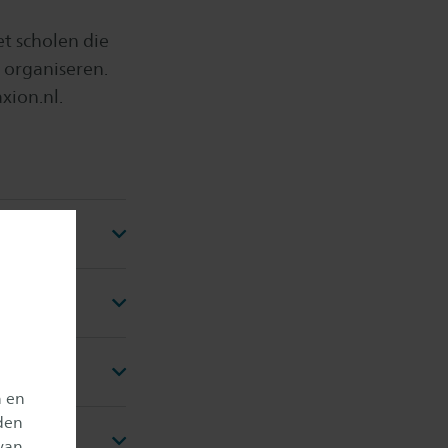
t scholen die
 organiseren.
xion.nl
.
n en
den
van