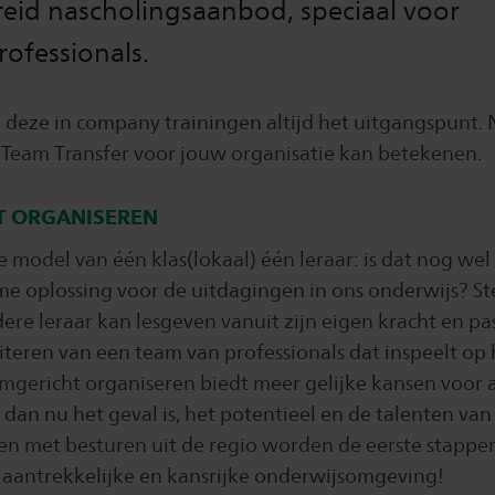
reid nascholingsaanbod, speciaal voor
ofessionals.
j deze in company trainingen altijd het uitgangspunt.
 Team Transfer voor jouw organisatie kan betekenen.
T ORGANISEREN
e model van één klas(lokaal) één leraar: is dat nog wel
e oplossing voor de uitdagingen in ons onderwijs? St
ere leraar kan lesgeven vanuit zijn eigen kracht en pa
iteren van een team van professionals dat inspeelt op
mgericht organiseren biedt meer gelijke kansen voor a
dan nu het geval is, het potentieel en de talenten van 
 met besturen uit de regio worden de eerste stappe
aantrekkelijke en kansrijke onderwijsomgeving!