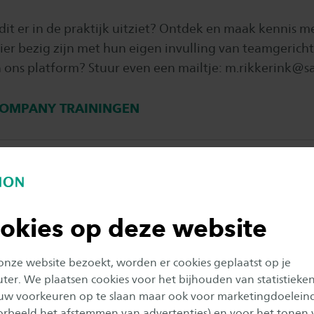
it er in de praktijk uitziet? Ontdek en maak kennis me
ier bezig zijn met hun eigen invulling van teamgericht
 ons platform? Stuur even een mailtje:
m.rikkerink@sa
COMPANY TRAININGEN
rs
p en Technologie en STEAM
okies op deze website
gsonderwijs
 onze website bezoekt, worden er cookies geplaatst op je
er. We plaatsen cookies voor het bijhouden van statistieke
uw voorkeuren op te slaan maar ook voor marketingdoelein
d
oorbeeld het afstemmen van advertenties) en voor het tonen 