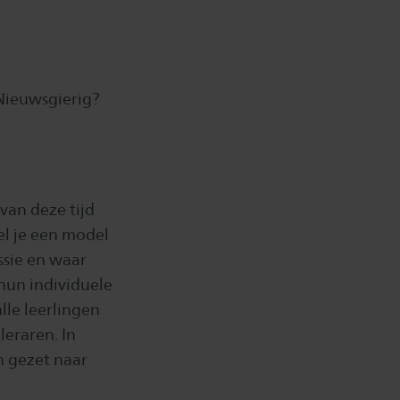
 Nieuwsgierig?
 van deze tijd
el je een model
ssie en waar
 hun individuele
lle leerlingen
leraren. In
n gezet naar