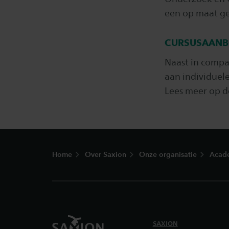
een op maat ge
CURSUSAANBO
Naast in compa
aan individuel
Lees meer op 
Footer
Home
Over Saxion
Onze organisatie
Acad
SAXION