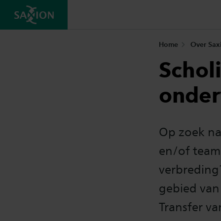
Home
Over Sax
Schol
onder
Op zoek na
en/of teams
verbreding?
gebied van
Transfer v