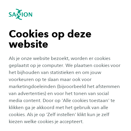
igatie sluiten
Zo
Navigatie openen
Resultaten van ons onderzoek
Smart Health
Subnavigatie tonen
navigatie tonen
Cookies op deze
Wij werken met organisaties, bedrijven en
kennisinstellingen aan concrete vragen uit de praktijk.
website
Daarbij ontwikkelen we methoden, hulpmiddelen en
navigatie tonen
werkwijzen rondom gezondheidsbevordering en
Als je onze website bezoekt, worden er cookies
gepersonaliseerde zorg die worden ondersteund door
navigatie tonen
geplaatst op je computer. We plaatsen cookies voor
technologische en datagedreven oplossingen. Hiermee
het bijhouden van statistieken en om jouw
levert het lectoraat een bijdrage aan het mogelijk
voorkeuren op te slaan maar ook voor
maken van passende zorg, het verkleinen van
navigatie tonen
marketingdoeleinden (bijvoorbeeld het afstemmen
sociaaleconomische gezondheidsverschillen en de
van advertenties) en voor het tonen van social
ontwikkeling van toekomstbestendige
media content. Door op 'Alle cookies toestaan' te
navigatie tonen
zorgprofessionals.
klikken ga je akkoord met het gebruik van alle
cookies. Als je op 'Zelf instellen' klikt kun je zelf
Het veelzijdige onderzoek van ons lectoraat resulteert
kiezen welke cookies je accepteert.
onder andere in publicaties in vakbladen en