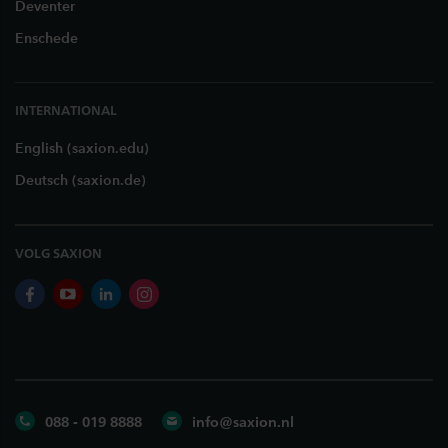
Deventer
Enschede
INTERNATIONAL
English (saxion.edu)
Deutsch (saxion.de)
VOLG SAXION
facebook
youtube
linkedin
instagram
088 - 019 8888
info@saxion.nl