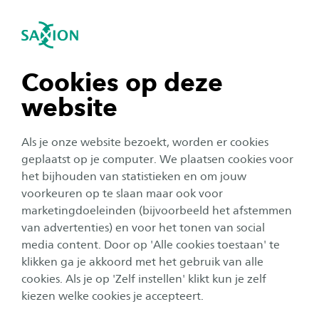
igatie sluiten
Zo
Navigatie openen
Samenwerkingsvormen en
kwaliteitswaarborging
Sustainable Building Technology
Subnavigatie tonen
navigatie tonen
Cookies op deze
Het Saxion-lectoraat Sustainable Building
website
Technology richt haar activiteiten op het
navigatie tonen
beschikbaar stellen van methoden en
Als je onze website bezoekt, worden er cookies
gereedschap zoals digitale tools. Hierdoor
navigatie tonen
geplaatst op je computer. We plaatsen cookies voor
het bijhouden van statistieken en om jouw
faciliteren wij de reductie van
voorkeuren op te slaan maar ook voor
gebouwgerelateerde broeikasgasemissies
navigatie tonen
marketingdoeleinden (bijvoorbeeld het afstemmen
tijdens de bouw- en exploitatiefase, werken we
van advertenties) en voor het tonen van social
klimaatverandering tegen en steunen we de
media content. Door op 'Alle cookies toestaan' te
navigatie tonen
klikken ga je akkoord met het gebruik van alle
marktpositie van onze projectpartners.
cookies. Als je op 'Zelf instellen' klikt kun je zelf
kiezen welke cookies je accepteert.
Samenwerken?