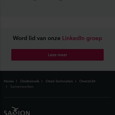
Word lid van onze
LinkedIn
groep
Lees meer
Footer
Home
Onderzoek
Onze lectoraten
Overzicht
Samenwerken