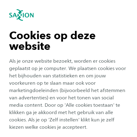
igatie sluiten
Zo
Navigatie openen
Onze focus
Sustainable & Functional Textiles
De belangrijkste onderzoeksgebieden van
Subnavigatie tonen
navigatie tonen
Cookies op deze
lectoraat Sustainable & Functional Textiles zijn:
website
navigatie tonen
Als je onze website bezoekt, worden er cookies
navigatie tonen
geplaatst op je computer. We plaatsen cookies voor
het bijhouden van statistieken en om jouw
Voor dit element zijn cookies nodig
voorkeuren op te slaan maar ook voor
navigatie tonen
Voor sommige elementen gebruikt Saxion inhoud
marketingdoeleinden (bijvoorbeeld het afstemmen
via derden, waarvoor cookies nodig zijn. Accepteer
van advertenties) en voor het tonen van social
media content. Door op 'Alle cookies toestaan' te
cookies van type "marketing" om dit element te
navigatie tonen
klikken ga je akkoord met het gebruik van alle
bekijken. Meer weten? Lees ons
cookie-statement
.
cookies. Als je op 'Zelf instellen' klikt kun je zelf
Cookie-instellingen aanpassen
kiezen welke cookies je accepteert.