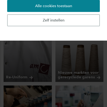
duurzaamheid in de textielindustrie, wat zowel
Alle cookies toestaan
de samenleving als het milieu ten goede komt.
Zelf instellen
Projecten - Sustainable Textiles
Nieuwe markten voor
Re-Uniform
gerecyclede
garens