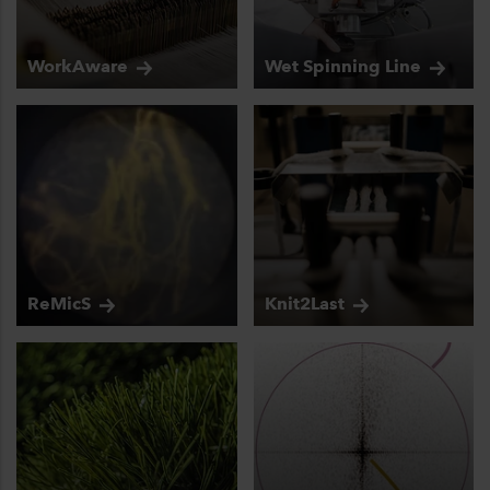
WorkAware
Wet Spinning
Line
ReMicS
Knit2Last