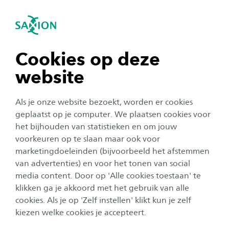
igatie sluiten
Zo
Navigatie openen
Resultaten van ons onderzoek
Sustainable & Functional Textiles
Ons lectoraat draagt bij aan een duurzamere
Subnavigatie tonen
navigatie tonen
Cookies op deze
toekomst van de textielindustrie door
website
innovatieve recyclingmethoden en duurzame
navigatie tonen
materialen te ontwikkelen, waardoor
Als je onze website bezoekt, worden er cookies
textielafval en milieueffecten worden
navigatie tonen
geplaatst op je computer. We plaatsen cookies voor
verminderd. Onze vooruitgang in slimme
het bijhouden van statistieken en om jouw
voorkeuren op te slaan maar ook voor
textielen verbetert het dagelijks leven, van
navigatie tonen
marketingdoeleinden (bijvoorbeeld het afstemmen
gezondheidszorg tot draagbare technologie,
van advertenties) en voor het tonen van social
en verhoogt comfort, veiligheid en
media content. Door op 'Alle cookies toestaan' te
navigatie tonen
functionaliteit. Door gebruikersgericht ontwerp
klikken ga je akkoord met het gebruik van alle
cookies. Als je op 'Zelf instellen' klikt kun je zelf
en geavanceerde verwerkingstechnieken te
kiezen welke cookies je accepteert.
integreren, stimuleren wij meer circulariteit en