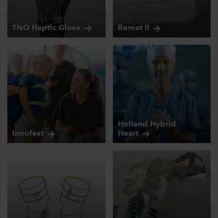
TNO Haptic
Glove
Remat
II
Holland Hybrid
Innofest
Heart