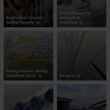
Breakthrough in
Regiodeal Circulair
polycotton
Textiel
Twente
recycling
Going Circular, Going
Cellulose
(GC)2
Recan
2