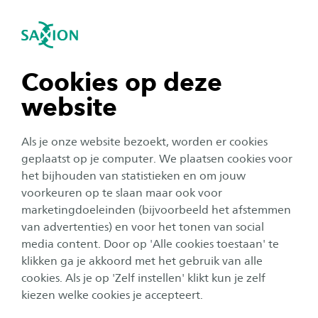
igatie sluiten
Zo
Navigatie openen
Basisvaardigheden in de
landmeetkunde
navigatie tonen
Cookies op deze
Subnavigatie tonen
website
navigatie tonen
Als je onze website bezoekt, worden er cookies
navigatie tonen
geplaatst op je computer. We plaatsen cookies voor
het bijhouden van statistieken en om jouw
voorkeuren op te slaan maar ook voor
navigatie tonen
marketingdoeleinden (bijvoorbeeld het afstemmen
van advertenties) en voor het tonen van social
media content. Door op 'Alle cookies toestaan' te
navigatie tonen
klikken ga je akkoord met het gebruik van alle
Basisvaardigheden in de
cookies. Als je op 'Zelf instellen' klikt kun je zelf
landmeetkunde
kiezen welke cookies je accepteert.