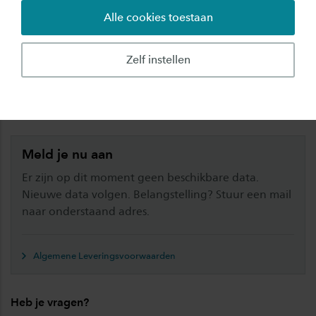
Alle cookies toestaan
Wij bieden dit niet meer aan als cursus, maar
hebben mogelijkheden om deze scholing
Zelf instellen
Incompany aan te bieden. Neem contact met
ons op om de mogelijkheden te bespreken.
Meld je nu aan
Er zijn op dit moment geen beschikbare data.
Nieuwe data volgen. Belangstelling? Stuur een mail
naar onderstaand adres.
Algemene Leveringsvoorwaarden
Heb je vragen?