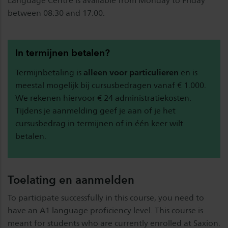
Language Centre is available from Monday to Friday
between 08:30 and 17:00.
In termijnen betalen?
Termijnbetaling is
alleen voor particulieren
en is
meestal mogelijk bij cursusbedragen vanaf € 1.000.
We rekenen hiervoor € 24 administratiekosten.
Tijdens je aanmelding geef je aan of je het
cursusbedrag in termijnen of in één keer wilt
betalen.
Toelating en aanmelden
To participate successfully in this course, you need to
have an A1 language proficiency level. This course is
meant for students who are currently enrolled at Saxion.