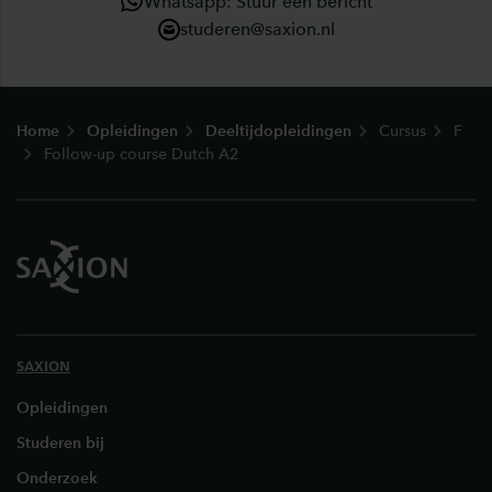
Whatsapp: Stuur een bericht
studeren@saxion.nl
Footer
Home
Opleidingen
Deeltijdopleidingen
Cursus
F
Follow-up course Dutch A2
SAXION
Opleidingen
Studeren bij
Onderzoek