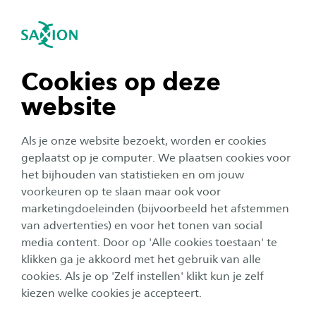
igatie sluiten
Zo
Navigatie openen
Follow-up course Dutch A2
Subnavigatie tonen
navigatie tonen
Cookies op deze
website
navigatie tonen
Als je onze website bezoekt, worden er cookies
navigatie tonen
geplaatst op je computer. We plaatsen cookies voor
het bijhouden van statistieken en om jouw
voorkeuren op te slaan maar ook voor
navigatie tonen
marketingdoeleinden (bijvoorbeeld het afstemmen
van advertenties) en voor het tonen van social
media content. Door op 'Alle cookies toestaan' te
navigatie tonen
klikken ga je akkoord met het gebruik van alle
cookies. Als je op 'Zelf instellen' klikt kun je zelf
Follow-up course Dutch A2
kiezen welke cookies je accepteert.