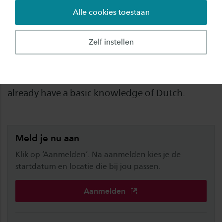
Alle cookies toestaan
Do you already have some knowledge of Dutch
(A1 level) and want to further develop your
Zelf instellen
language skills? Then sign up for the Follow-up
Course A2. This evening course is specifically
designed for international students who
already have a basic knowledge of Dutch.
Meld je nu aan
Klik op ‘Aanmelden’. Na aanmelden kies je de
startdatum en locatie die bij jou passen.
Aanmelden