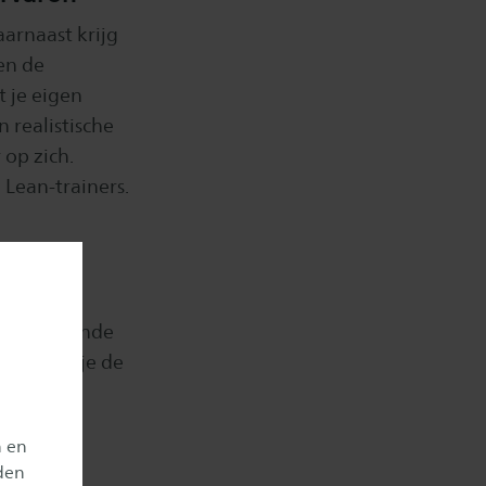
aarnaast krijg
en de
t je eigen
 realistische
 op zich.
 Lean-trainers.
je eigen
verschillende
weet hoe je de
n en
den