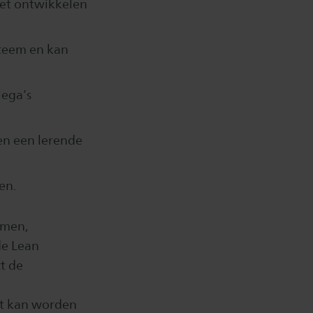
het ontwikkelen
steem en kan
lega’s
en een lerende
en.
rmen,
de Lean
t de
st kan worden