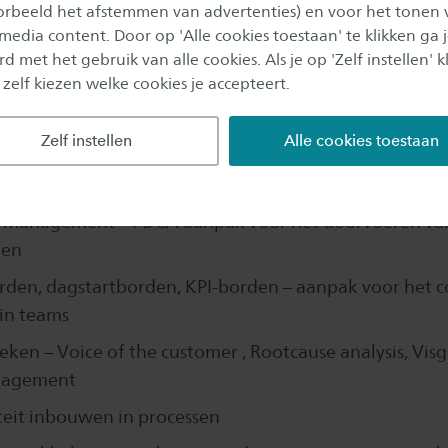
e / Kanomodel – denken in termen van toegevoegde
oorbeeld het afstemmen van advertenties) en voor het tonen 
 media content. Door op 'Alle cookies toestaan' te klikken ga 
-anders denken, anders zien en anders doen
d met het gebruik van alle cookies. Als je op 'Zelf instellen' kl
ek organisatie, reductie zoeken, beweging, voorraad 
 zelf kiezen welke cookies je accepteert.
am Mapping – processen op een andere manier zichtb
Zelf instellen
Alle cookies toestaan
en elimineren – leren de verspillingen te herkennen in 
ing
3 management – PDCA aanpak voor het doorvoeren va
gen
den, dagstartborden, KPI-borden – aanpak voor het c
in teams
eken – Voice of the customer , Rootcause analysis, Vis
nagement
teit inbouwen in processen