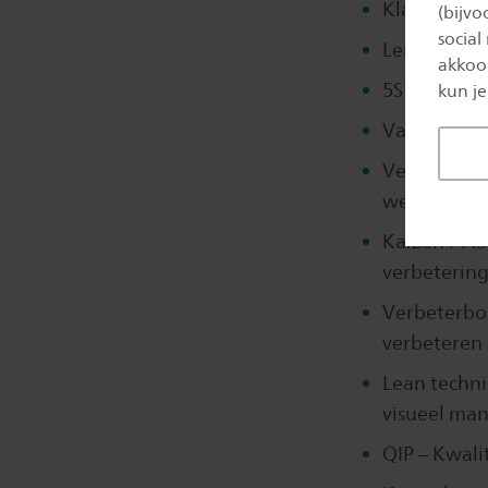
Klantwaard
(bijv
social
Leren zien 
akkoor
5S – werkpl
kun je
Value Stre
Verspilling
werkomgev
Kaizen / A
verbeterin
Verbeterbor
verbeteren 
Lean techni
visueel ma
QIP – Kwali