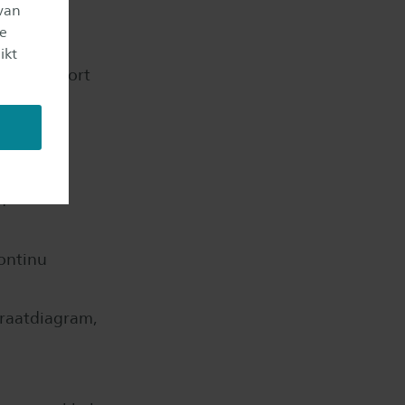
 waarde
van
je
ikt
en transport
aar maken
je eigen
n
ontinu
graatdiagram,