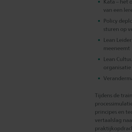
Kata – het 
van een ler
Policy depl
sturen op 
Lean Leiders
meeneemt
Lean Cultuu
organisatie
Veranderma
Tijdens de tra
processimulatie
principes en te
vertaalslag na
praktijkopdrac