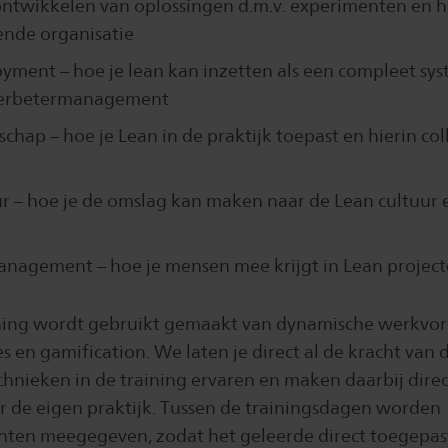
ontwikkelen van oplossingen d.m.v. experimenten en 
ende organisatie
oyment – hoe je lean kan inzetten als een compleet sy
verbetermanagement
chap – hoe je Lean in de praktijk toepast en hierin col
r – hoe je de omslag kan maken naar de Lean cultuur 
nagement – hoe je mensen mee krijgt in Lean project
ining wordt gebruikt gemaakt van dynamische werkvo
s en gamification. We laten je direct al de kracht van 
chnieken in de training ervaren en maken daarbij direc
ar de eigen praktijk. Tussen de trainingsdagen worden
hten meegegeven, zodat het geleerde direct toegepa