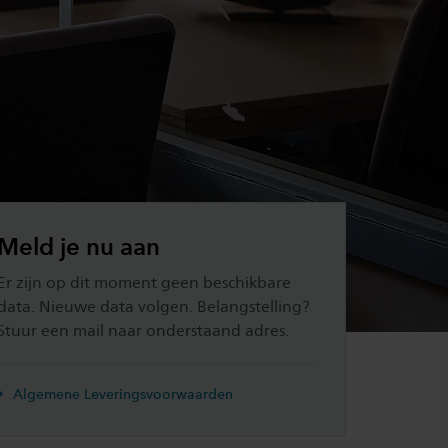
Meld je nu aan
Er zijn op dit moment geen beschikbare
data. Nieuwe data volgen. Belangstelling?
Stuur een mail naar onderstaand adres.
Algemene Leveringsvoorwaarden