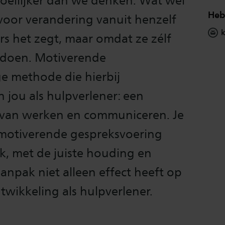
oeilijker dan we denken. Wat wél
Heb
 voor verandering vanuit henzelf
k
s het zegt, maar omdat ze zélf
 doen. Motiverende
ge methode die hierbij
n jou als hulpverlener: een
r van werken en communiceren. Je
n motiverende gespreksvoering
k, met de juiste houding en
aanpak niet alleen effect heeft op
wikkeling als hulpverlener.