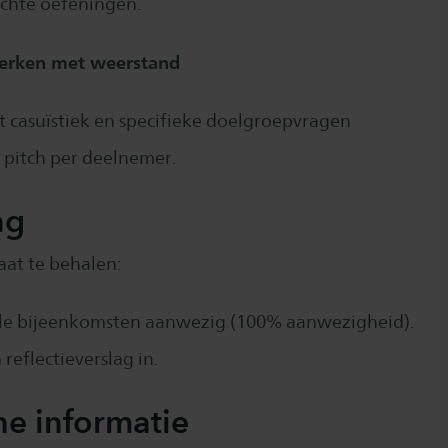
ichte oefeningen.
erken met weerstand
casuïstiek en specifieke doelgroepvragen
 pitch per deelnemer.
ng
aat te behalen:
alle bijeenkomsten aanwezig (100% aanwezigheid).
 reflectieverslag in.
he informatie