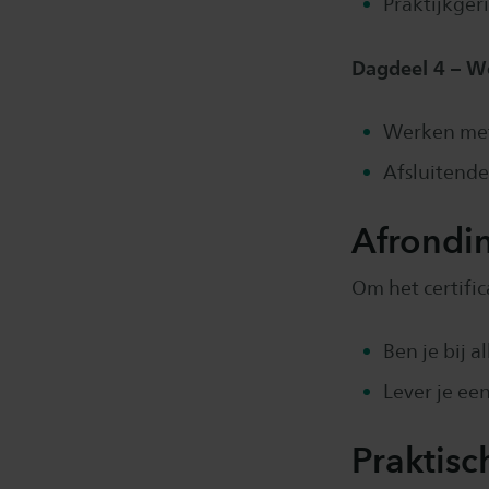
Praktijkger
Dagdeel 4 – W
Werken met 
Afsluitende
Afrondi
Om het certific
Ben je bij 
Lever je een
Praktisc