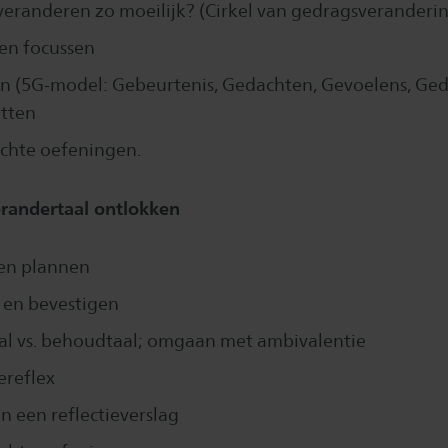
eranderen zo moeilijk? (Cirkel van gedragsveranderi
en focussen
n (5G-model: Gebeurtenis, Gedachten, Gevoelens, Ged
tten
ichte oefeningen.
andertaal ontlokken ​​​
en plannen
 en bevestigen
al vs. behoudtaal; omgaan met ambivalentie
ereflex
an een reflectieverslag