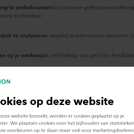
ding te onderbouwen
bij positieve gedragsveranderin
rende technieken
npak te analyseren
, waarbij je interventies benoemt,
ren op je werkwijze
, met behulp van gerichte feedback 
niet alleen vaardigheden, maar ook een nieuwe houdin
motiverend, empathisch en doelgericht.
okies op deze website
taat uit vier interactieve dagdelen van elk 3 uur. Je lee
 onze website bezoekt, worden er cookies geplaatst op je
sief met de toepassing in jouw praktijk.
er. We plaatsen cookies voor het bijhouden van statistieke
uw voorkeuren op te slaan maar ook voor marketingdoelein