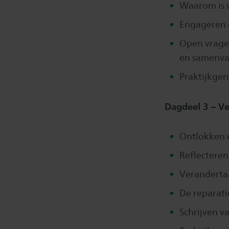
Waarom is v
Engageren 
Open vrage
en samenva
Praktijkger
Dagdeel 3 – Ver
Ontlokken 
Reflecteren
Veranderta
De reparati
Schrijven v