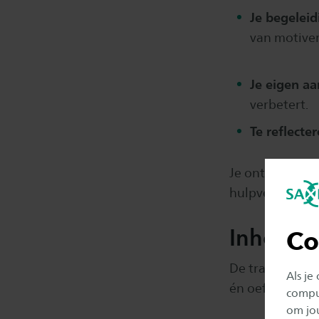
Je begelei
van motive
Je eigen aa
verbetert.
Te reflecte
Je ontwikkelt 
hulpverlener: 
Inhoud
Co
De training bes
Als je
én oefent inten
comput
om jo