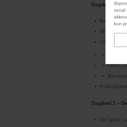
(bijv
Dagdeel 1 – In
social
akkoor
Kennismaki
kun je
Wat is moti
Uitleg van 
De 4 pr
ORBS: O
Basisho
Praktijkger
Dagdeel 2 – De
De ‘spirit’