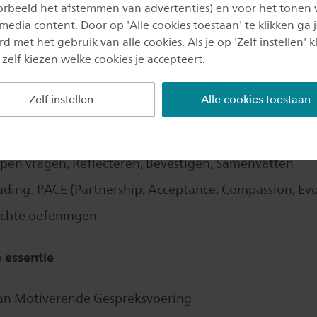
oorbeeld het afstemmen van advertenties) en voor het tonen 
troductie
 media content. Door op 'Alle cookies toestaan' te klikken ga 
d met het gebruik van alle cookies. Als je op 'Zelf instellen' kl
ng en doelen
 zelf kiezen welke cookies je accepteert.
vatie?
Zelf instellen
Alle cookies toestaan
de methodes:
ocessen van Motiverende Gespreksvoering
pen vragen, Reflecteren, Bevestigen, Samenvatten
uding: PACE (Partnership, Acceptance, Compassion, Ev
ichte oefeningen.
 essentie
 van Motiverende Gespreksvoering