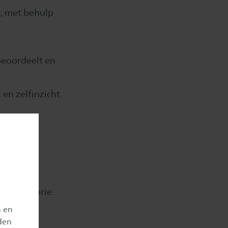
g, met behulp
 beoordeelt en
en zelfinzicht.
g als
rt de theorie
n en
den