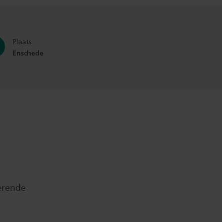
Plaats
Enschede
erende