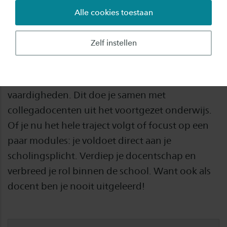
Alle cookies toestaan
Verdiep en verbreed je docentschap met
nascholing.Het professionaliseringspalet is vaak
Zelf instellen
de basis voor een stap in je professionele
loopbaan. In deze bijscholing verbeter je je
vakinhoudelijke en didactische kennis en
vaardigheden. Dit doe je samen met
collegadocenten uit het voortgezet onderwijs.
Of je nu het hele traject volgt of focust op een
paar modules: je voldoet direct aan je
scholingsplicht. Verdiep je docentschap en
verbreed je rol binnen de school. Want ook als
docent ben je nooit uitgeleerd!