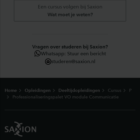
Een cursus volgen bij Saxion
Wat moet je weten?
Vragen over studeren bij Saxion?
Whatsapp: Stuur een bericht
studeren@saxion.nl
Footer
Home
Opleidingen
Deeltijdopleidingen
Cursus
P
Professionaliseringspalet VO module Communicatie