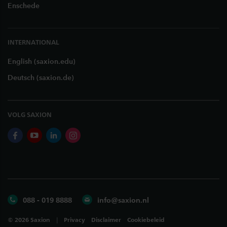
Enschede
INTERNATIONAL
English (saxion.edu)
Deutsch (saxion.de)
VOLG SAXION
facebook
youtube
linkedin
instagram
088 - 019 8888
info@saxion.nl
©
2026
Saxion
Privacy
Disclaimer
Cookiebeleid