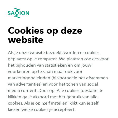
igatie sluiten
Zo
Navigatie openen
Professionaliseringspalet VO module
Communicatie
navigatie tonen
Cookies op deze
Subnavigatie tonen
website
navigatie tonen
Als je onze website bezoekt, worden er cookies
navigatie tonen
geplaatst op je computer. We plaatsen cookies voor
het bijhouden van statistieken en om jouw
voorkeuren op te slaan maar ook voor
navigatie tonen
marketingdoeleinden (bijvoorbeeld het afstemmen
van advertenties) en voor het tonen van social
media content. Door op 'Alle cookies toestaan' te
navigatie tonen
klikken ga je akkoord met het gebruik van alle
Professionaliseringspalet VO
cookies. Als je op 'Zelf instellen' klikt kun je zelf
module Communicatie
kiezen welke cookies je accepteert.