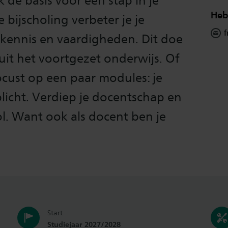
k de basis voor een stap in je
Heb
 bijscholing verbeter je je
f
 kennis en vaardigheden. Dit doe
it het voortgezet onderwijs. Of
focust op een paar modules: je
plicht. Verdiep je docentschap en
ol. Want ook als docent ben je
Start
Studiejaar 2027/2028