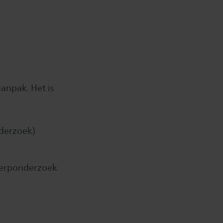
anpak. Het is
nderzoek)
werponderzoek