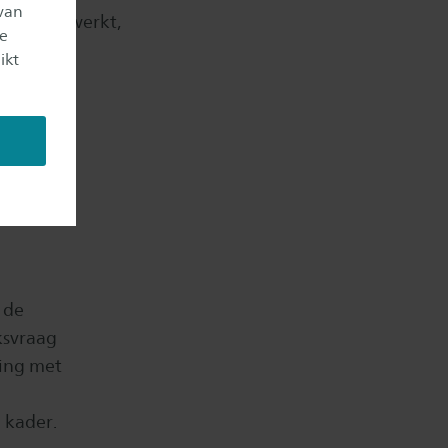
van
 wordt gewerkt,
je
ikt
 de
ksvraag
king met
 kader.