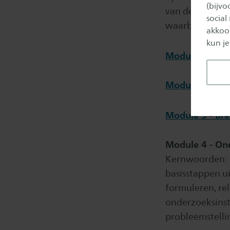
(bijv
van de laatste 
social
waarbij een ko
akkoor
kun je
Module 1 - Co
Module 2 - Eff
Module 3 - Bre
Module 4 - On
Kernwoorden: 
basisstappen u
formuleren, re
onderzoeksinst
probleemstelli