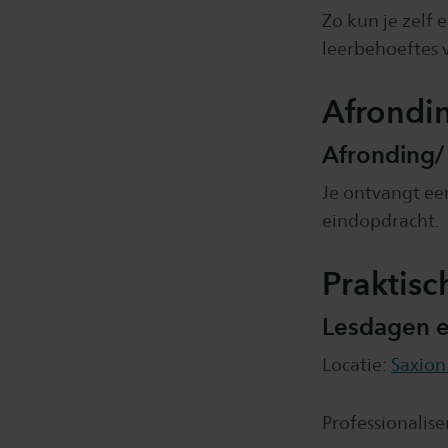
Zo kun je zelf 
leerbehoeftes 
Afrondi
Afronding/
Je ontvangt ee
eindopdracht.
Praktisc
Lesdagen e
Locatie:
Saxion
Professionalise