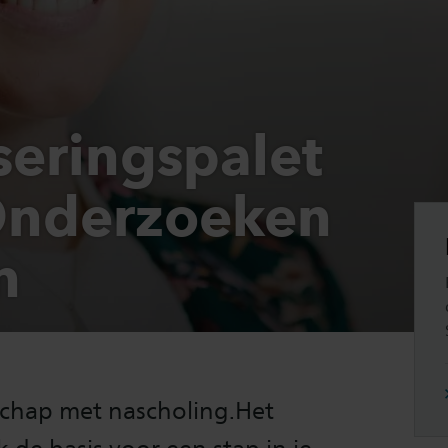
seringspalet
Onderzoeken
n
schap met nascholing.Het