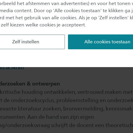
oorbeeld het afstemmen van advertenties) en voor het tonen 
inzichten uit literatuur en de praktijk aan opdrachten
 media content. Door op 'Alle cookies toestaan' te klikken ga 
ppeling wordt gemaakt naar de eigen schoolpraktijk.
d met het gebruik van alle cookies. Als je op 'Zelf instellen' kl
 zelf kiezen welke cookies je accepteert.
mmunicatie
Zelf instellen
Alle cookies toestaan
ectie
f onderwijs en technologie
in & leren
derzoeken & ontwerpen
kritische houding ontwikkelen, vertrouwd maken met
it de onderzoekscyclus, probleemstelling en onderzoe
levante literatuur zoeken, bronvermelding, kennisma
rumenten. Aan de hand van zijn eigen
ng/onderzoeksvraag schrijft de docent een theoretisch