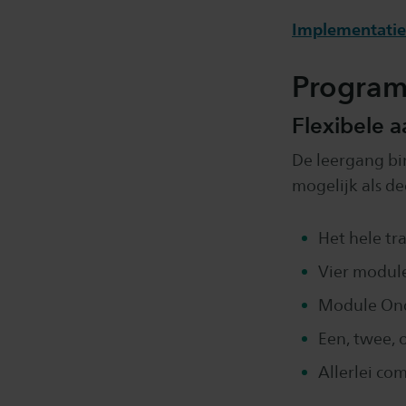
Implementatie
Progra
Flexibele 
De leergang bin
mogelijk als d
Het hele tr
Vier modul
Module Ond
Een, twee, 
Allerlei c