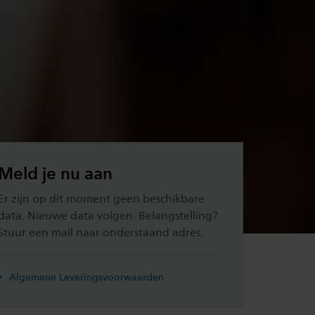
Meld je nu aan
Er zijn op dit moment geen beschikbare
data. Nieuwe data volgen. Belangstelling?
Stuur een mail naar onderstaand adres.
Algemene Leveringsvoorwaarden