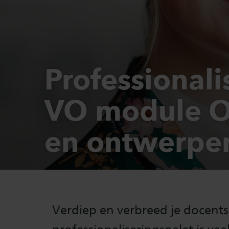
Professionali
VO module 
en ontwerpe
Verdiep en verbreed je docent