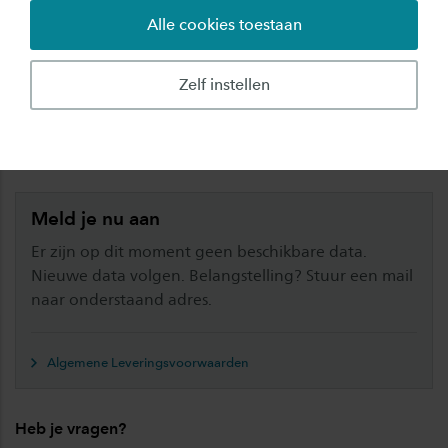
Alle cookies toestaan
Welke rol kunnen warmtenetten spelen in de
warmtetransitie? Hoe kunnen we warmtenetten
Zelf instellen
slim toepassen? En in welke situaties zijn ze wel
of juist minder geschikt?
Meld je nu aan
Er zijn op dit moment geen beschikbare data.
Nieuwe data volgen. Belangstelling? Stuur een mail
naar onderstaand adres.
Algemene Leveringsvoorwaarden
Heb je vragen?