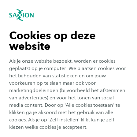
igatie sluiten
Zo
Navigatie openen
Warmtenetten
Subnavigatie tonen
navigatie tonen
Cookies op deze
website
navigatie tonen
Als je onze website bezoekt, worden er cookies
navigatie tonen
geplaatst op je computer. We plaatsen cookies voor
het bijhouden van statistieken en om jouw
voorkeuren op te slaan maar ook voor
navigatie tonen
marketingdoeleinden (bijvoorbeeld het afstemmen
van advertenties) en voor het tonen van social
media content. Door op 'Alle cookies toestaan' te
navigatie tonen
klikken ga je akkoord met het gebruik van alle
cookies. Als je op 'Zelf instellen' klikt kun je zelf
Warmtenetten
kiezen welke cookies je accepteert.