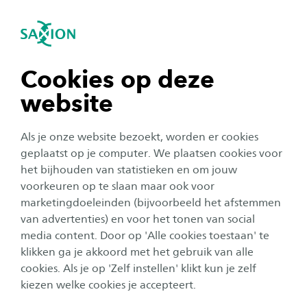
igatie sluiten
Zo
Navigatie openen
Toelating
Master Leren en Innoveren - Teacher
Leader
Je komt in aanmerking voor de master Leren en
navigatie tonen
Cookies op deze
Subnavigatie tonen
Innoveren als je beschikt over:
website
navigatie tonen
een getuigschrift van een relevante hbo- of wo-
Als je onze website bezoekt, worden er cookies
opleiding.
navigatie tonen
geplaatst op je computer. We plaatsen cookies voor
minimaal twee jaar ervaring als leraar in het
het bijhouden van statistieken en om jouw
basisonderwijs, voortgezet onderwijs, de
voorkeuren op te slaan maar ook voor
navigatie tonen
volwassenen educatie, het middelbaar
marketingdoeleinden (bijvoorbeeld het afstemmen
beroepsonderwijs of het hoger beroepsonderwijs. Of
van advertenties) en voor het tonen van social
media content. Door op 'Alle cookies toestaan' te
je hebt minimaal twee jaar ervaring als
navigatie tonen
klikken ga je akkoord met het gebruik van alle
onderwijsprofessional in een organisatie in het
cookies. Als je op 'Zelf instellen' klikt kun je zelf
begeleiden of ontwikkelen van onderwijs.
kiezen welke cookies je accepteert.
een verklaring ‘Uitstekende leraar’. In deze