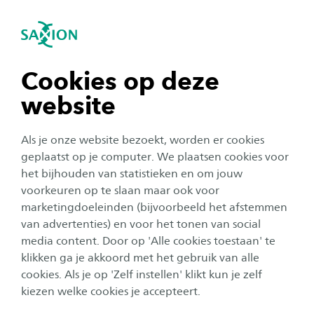
igatie sluiten
Zo
Navigatie openen
Tijdens je Master Veiligheid en
Digitalisering
Master Veiligheid en Digitalisering
Subnavigatie tonen
navigatie tonen
Cookies op deze
Het masterprogramma bestaat uit 9 modules.
website
Deze zijn verdeeld over 3 leerlijnen: kennis (25
navigatie tonen
ECTS), onderzoek (30 ECTS), en persoonlijke
Als je onze website bezoekt, worden er cookies
ontwikkeling (5 ECTS). Het programma duurt 2
navigatie tonen
geplaatst op je computer. We plaatsen cookies voor
het bijhouden van statistieken en om jouw
jaar.
voorkeuren op te slaan maar ook voor
navigatie tonen
marketingdoeleinden (bijvoorbeeld het afstemmen
van advertenties) en voor het tonen van social
media content. Door op 'Alle cookies toestaan' te
navigatie tonen
Contactmomenten
Totale studielast
klikken ga je akkoord met het gebruik van alle
Fysieke
20 uur per week
cookies. Als je op 'Zelf instellen' klikt kun je zelf
bijeenkomsten op
(inclusief
kiezen welke cookies je accepteert.
donderdag
zelfstudie)