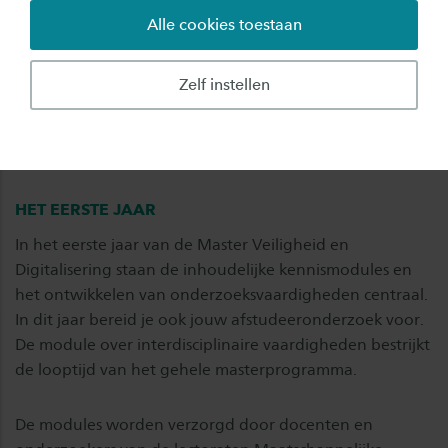
Alle cookies toestaan
Eventuele extra kosten
per jaar
Zelf instellen
300
voor literatuur
HET EERSTE JAAR
In het eerste jaar van de Master Veiligheid en
Digitalisering staan de inhoudelijke kennismodules en
het ontwikkelen van onderzoeksvaardigheden centraal.
In dit jaar bereid je ook jouw afstudeeronderzoek voor.
De module over interdisciplinaire vaardigheden bestrijkt
de looptijd van het gehele masterprogramma.
De modules worden verzorgd door docenten en