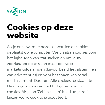
igatie sluiten
Zo
Navigatie openen
Toelating
Ad Smart Media Production
Om er zeker van te zijn dat jij de juiste studie
Subnavigatie tonen
navigatie tonen
Cookies op deze
kiest, adviseren we je om uiterlijk op 1 mei aan
website
te melden. Mocht je dan nog steeds vragen
navigatie tonen
hebben, vraag dan een individueel gesprek
Als je onze website bezoekt, worden er cookies
(studiekeuzecheck) aan. Natuurlijk moet je wel
navigatie tonen
geplaatst op je computer. We plaatsen cookies voor
aan alle inschrijfvoorwaarden voldoen.
het bijhouden van statistieken en om jouw
voorkeuren op te slaan maar ook voor
navigatie tonen
marketingdoeleinden (bijvoorbeeld het afstemmen
De informatie die je op deze pagina over
van advertenties) en voor het tonen van social
toelatingseisen leest, geldt voor het studiejaar 2026-
media content. Door op 'Alle cookies toestaan' te
navigatie tonen
2027. Het kan zijn dat de toelatingseisen gedurende het
klikken ga je akkoord met het gebruik van alle
jaar worden gewijzigd door bijvoorbeeld het ministerie
cookies. Als je op 'Zelf instellen' klikt kun je zelf
of door Saxion. De toelatingseisen worden dan ook
kiezen welke cookies je accepteert.
gepubliceerd
onder voorbehoud van
wijzigingen in