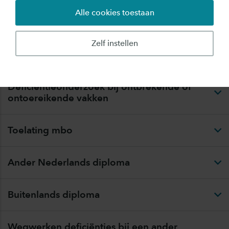
ministeriële regelingen en de door Saxion vastgestelde
Alle cookies toestaan
regelingen.
Zelf instellen
Toelating havo of vwo
Deficiëntieonderzoek bij ontbrekende of
ontoereikende vakken
Toelating mbo
Ander Nederlands diploma
Buitenlands diploma
Wegwerken deficiënties bij een ander