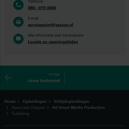
Telefoon
088 - 019 3000
E-mail
servicepoint@saxion.nl
Alle informatie over Servicepoint
Locatie en openingstijden
Vorige
Jouw toekomst
Footer
Home
Opleidingen
Voltijdopleidingen
Associate Degree
Ad Smart Media Production
Toelating