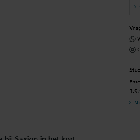
Vra
W
O
Stu
Ens
3.9
Me
bij Saxion in het kort