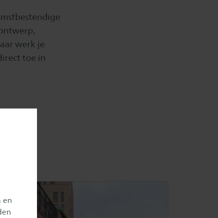
komstbestendige
 ontwerp,
aar werk je
irect toe in
n en
den