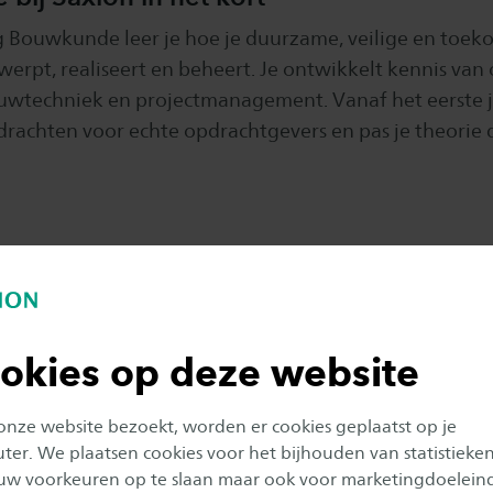
ng Bouwkunde leer je hoe je duurzame, veilige en toe
rpt, realiseert en beheert. Je ontwikkelt kennis van
ouwtechniek en projectmanagement. Vanaf het eerste j
rachten voor echte opdrachtgevers en pas je theorie d
okies op deze website
NDE
 onze website bezoekt, worden er cookies geplaatst op je
er. We plaatsen cookies voor het bijhouden van statistieke
uw voorkeuren op te slaan maar ook voor marketingdoelein