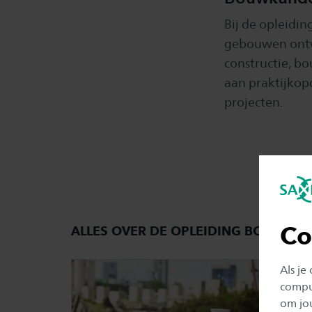
Bij de opleidi
gebouwen ontwe
constructie, b
aan praktijkopd
projecten.
Co
ALLES OVER DE OPLEIDING BOUWKU
Als je
comput
om jo