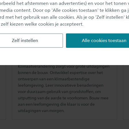
oorbeeld het afstemmen van advertenties) en voor het tonen 
 media content. Door op 'Alle cookies toestaan' te klikken ga 
d met het gebruik van alle cookies. Als je op 'Zelf instellen' kl
 zelf kiezen welke cookies je accepteert.
Zelf instellen
Alle cookies toestaan
Klimaatadaptie &
circulariteit
Klimaatverandering zorgt voor grote uitdagingen
binnen de bouw. Ontwikkel expertise over het
ontwerpen van een klimaatbestendige
leefomgeving. Leer innovatieve benaderingen
voor duurzaam gebruik van grondstoffen, om
uitputting van de aarde te voorkomen. Bouw mee
aan een leefomgeving die klaar is voor de
uitdagingen van morgen.