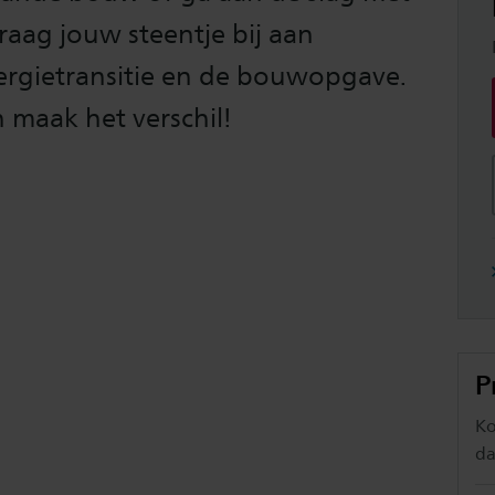
ag jouw steentje bij aan
energietransitie en de bouwopgave.
maak het verschil!
P
Ko
da