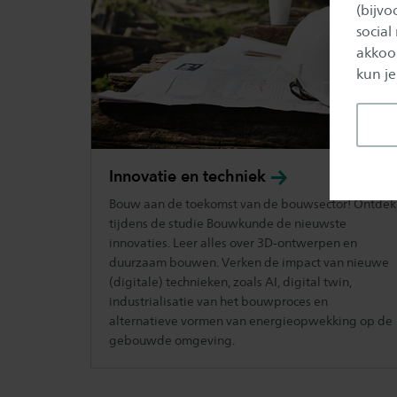
(bijv
social
akkoor
kun je
Innovatie en
techniek
Bouw aan de toekomst van de bouwsector! Ontdek
tijdens de studie Bouwkunde de nieuwste
innovaties. Leer alles over 3D-ontwerpen en
duurzaam bouwen. Verken de impact van nieuwe
(digitale) technieken, zoals AI, digital twin,
industrialisatie van het bouwproces en
alternatieve vormen van energieopwekking op de
gebouwde omgeving.