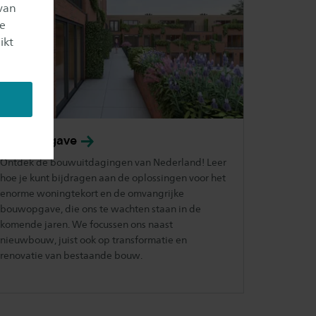
van
je
ikt
Bouwopgave
Ontdek de bouwuitdagingen van Nederland! Leer
hoe je kunt bijdragen aan de oplossingen voor het
enorme woningtekort en de omvangrijke
bouwopgave, die ons te wachten staan in de
komende jaren. We focussen ons naast
nieuwbouw, juist ook op transformatie en
renovatie van bestaande bouw.