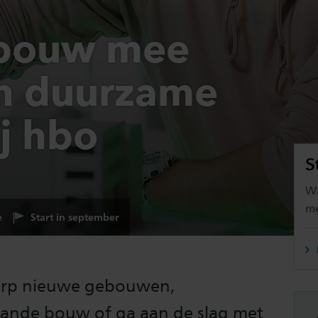
 bouw mee
en duurzame
j hbo
S
Wa
me
e
Start in september
rp nieuwe gebouwen,
aande bouw of ga aan de slag met