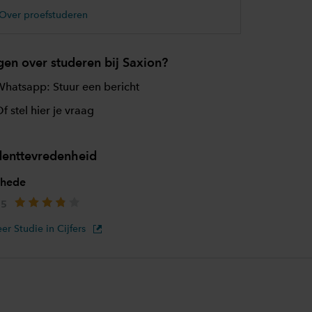
Over proefstuderen
gen over studeren bij Saxion?
hatsapp: Stuur een bericht
f stel hier je vraag
denttevredenheid
chede
er Studie in Cijfers