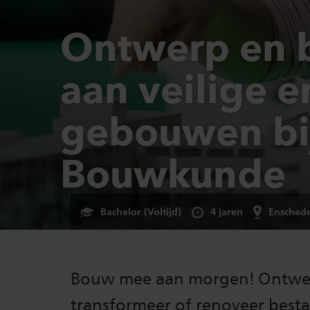
Ontwerp en
aan veilige 
gebouwen bi
Bouwkunde
Bachelor (Voltijd)
4 jaren
Ensched
Bouw mee aan morgen! Ontwe
transformeer of renoveer best