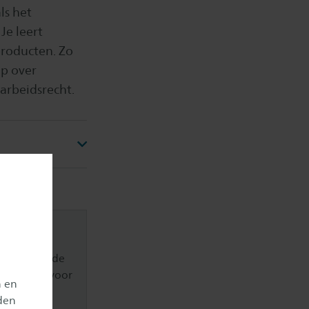
ls het
Je leert
producten. Zo
op over
 arbeidsrecht.
ing binnen de
Studiegids voor
n en
den