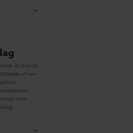
slag
ities. Zo kun je
rechtbank of een
iplinair
edestudenten
e meer over
eling.