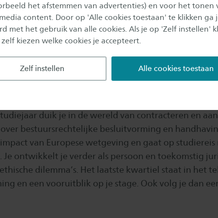
oorbeeld het afstemmen van advertenties) en voor het tonen 
 media content. Door op 'Alle cookies toestaan' te klikken ga 
diegids
d met het gebruik van alle cookies. Als je op 'Zelf instellen' kl
 zelf kiezen welke cookies je accepteert.
Zelf instellen
Alle cookies toestaan
JAAR
e diepte in
tudiejaar duik je in de wereld van contracteren en aa
 over bestuursrechtelijke besluitvorming en handhavin
impact van Europese wetgeving en gaat op studiereis
 Je ontwikkelt je verder als persoon en toekomstig jur
thische dilemma’s. Het laatste kwartiel staat in het t
ing en een vooruitblik op je stage. Ook volg je dan ee