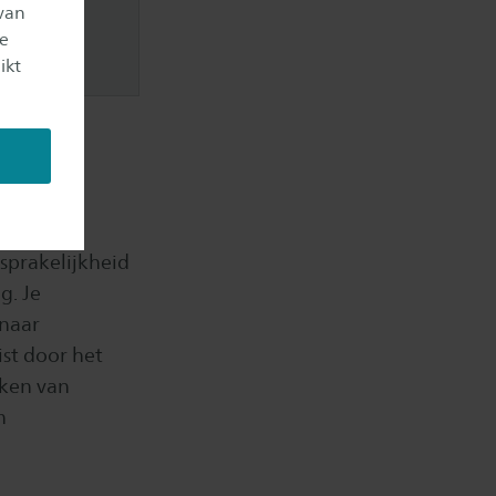
van
je
ikt
nsprakelijkheid
g. Je
 naar
ist door het
eken van
n