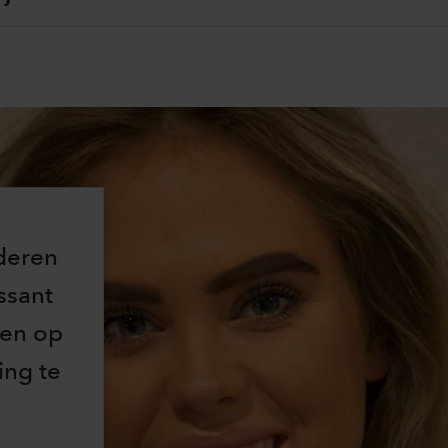
deren
ssant
 en op
ing te