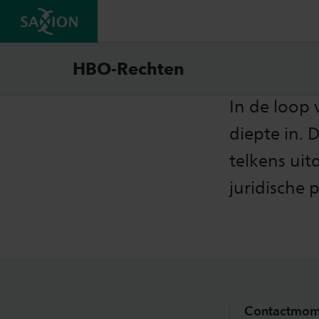
Studi
HBO-Rechten
In de loop 
diepte in.
telkens uit
juridische 
Contactmom