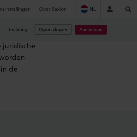
en Instellingen
Over Saxion
NL
Zoe
Open dagen
Aanmelden
t
Toelating
 juridische
t worden
 in de