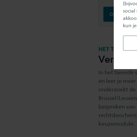
(bijv
social
Open de Stu
akkoor
kun je
HET TWEEDE 
Verder d
In het tweede s
en leer je meer
onderzoekt de 
Brussel/Leuven.
bespreken van e
rechtsbescherm
keuzemodule.