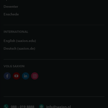
Deventer
Enschede
INTERNATIONAL
English (saxion.edu)
Deutsch (saxion.de)
VOLG SAXION
facebook
youtube
linkedin
instagram
088 - 019 8888
info@saxion.nl