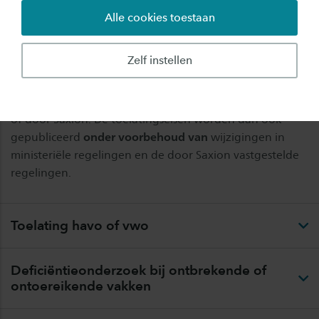
inschrijfvoorwaarden voldoen.
Alle cookies toestaan
De informatie die je op deze pagina over
Zelf instellen
toelatingseisen leest, geldt voor het studiejaar 2026-
2027. Het kan zijn dat de toelatingseisen gedurende het
jaar worden gewijzigd door bijvoorbeeld het ministerie
of door Saxion. De toelatingseisen worden dan ook
gepubliceerd
onder voorbehoud van
wijzigingen in
ministeriële regelingen en de door Saxion vastgestelde
regelingen.
Toelating havo of vwo
Deficiëntieonderzoek bij ontbrekende of
ontoereikende vakken