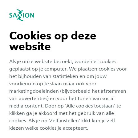
igatie sluiten
Zo
Navigatie openen
Toelatingseisen 2026-2027
HBO-Rechten
Om er zeker van te zijn dat jij de juiste studie
Subnavigatie tonen
navigatie tonen
Cookies op deze
kiest, adviseren we om je uiterlijk op 1 mei aan
website
te melden. Na aanmelding ontvang je (vanaf 1
navigatie tonen
maart) een uitnodiging voor een Meet & Greet
Als je onze website bezoekt, worden er cookies
(groepsbijeenkomst) met de opleiding die jij
navigatie tonen
geplaatst op je computer. We plaatsen cookies voor
gekozen hebt. We gaan er vanuit dat je na
het bijhouden van statistieken en om jouw
voorkeuren op te slaan maar ook voor
deelname aan de Meet & Greet over alle
navigatie tonen
marketingdoeleinden (bijvoorbeeld het afstemmen
informatie beschikt om in september met de
van advertenties) en voor het tonen van social
opleiding van je keuze te kunnen beginnen.
media content. Door op 'Alle cookies toestaan' te
navigatie tonen
Mocht je dan nog steeds vragen hebben, vraag
klikken ga je akkoord met het gebruik van alle
cookies. Als je op 'Zelf instellen' klikt kun je zelf
dan een individueel gesprek (studiekeuzecheck)
kiezen welke cookies je accepteert.
aan. Natuurlijk moet je wel aan alle