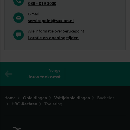
088 - 019 3000
E-mail
servicepoint@saxion.nl
Alle informatie over Servicepoint
Locatie en openingstijden
Vorige
Jouw toekomst
Footer
Home
Opleidingen
Voltijdopleidingen
Bachelor
HBO-Rechten
Toelating