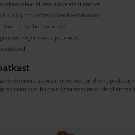
debehandelaar bij een advocatenkantoor
dviseur bij een rechtsbijstandverzekeraar
edewerker in het notariaat
egenwoordiger van de provincie
een vakbond
oatkast
ze Rechtproatkast waarin we met juridische profession
sprek gaan over hun werkzaamheden en de dilemma’s 