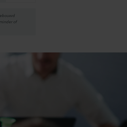
opgebouwd
 minder of