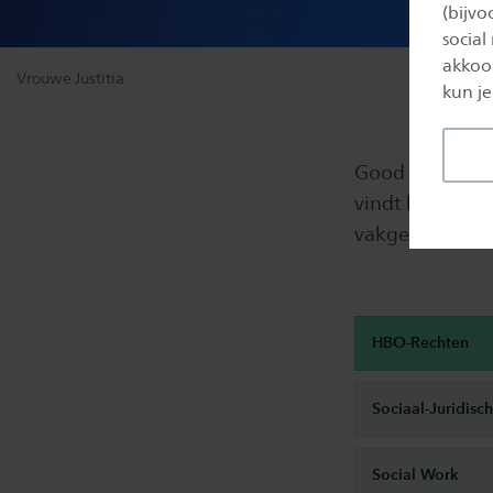
(bijv
social
akkoor
Vrouwe Justitia
kun je
Good news! De k
vindt binnen a
vakgebied.
​HBO-Rechten
Sociaal-Juridisc
Social Work