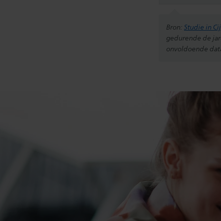
Bron:
Studie in Ci
gedurende de jar
onvoldoende data