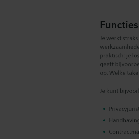
Functies
Je werkt straks
werkzaamheden 
praktisch: je lo
geeft bijvoorb
op. Welke taken
Je kunt bijvoor
Privacyjuri
Handhavings
Contractman