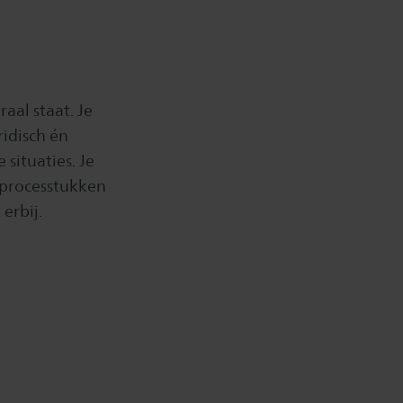
aal staat. Je
idisch én
 situaties. Je
 processtukken
erbij.