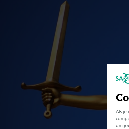
Co
Als je
comput
om jo