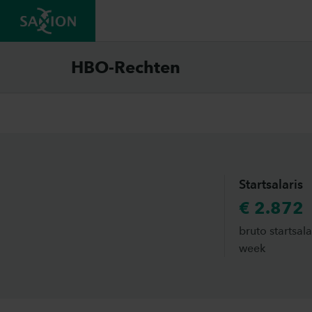
Jouw 
HBO-Rechten
Startsalaris
€ 2.872
​bruto startsal
week