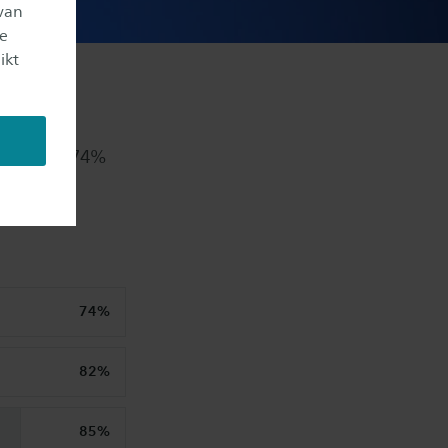
van
je
ikt
 is hoog: 74%
nnen het
74%
82%
85%