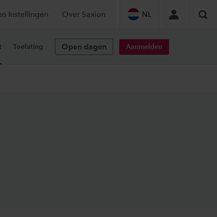
en Instellingen
Over Saxion
NL
Zoe
Open dagen
Aanmelden
t
Toelating