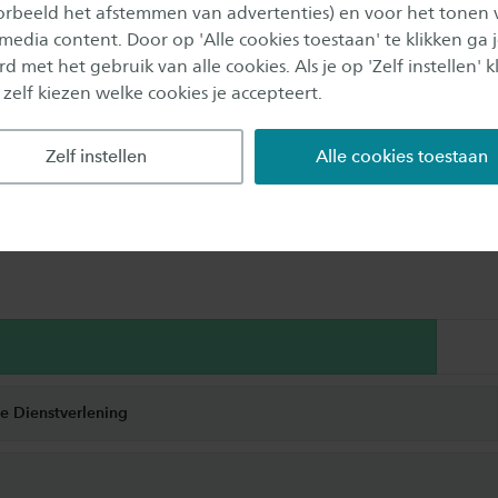
oorbeeld het afstemmen van advertenties) en voor het tonen 
 media content. Door op 'Alle cookies toestaan' te klikken ga 
d met het gebruik van alle cookies. Als je op 'Zelf instellen' kl
 zelf kiezen welke cookies je accepteert.
Zelf instellen
Alle cookies toestaan
ans dat je een baan vindt die past bij jouw opleiding
nderhalf jaar na afstuderen een baan op niveau en bi
he Dienstverlening