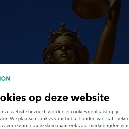
okies op deze website
 onze website bezoekt, worden er cookies geplaatst op je
er. We plaatsen cookies voor het bijhouden van statistieke
uw voorkeuren op te slaan maar ook voor marketingdoelein