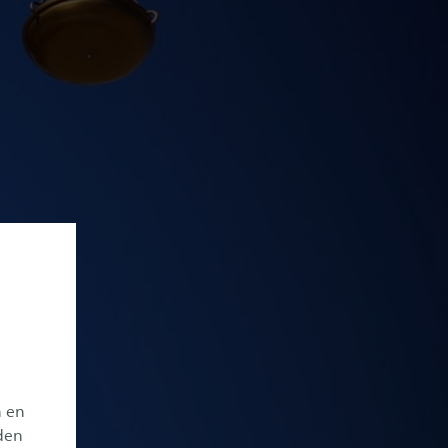
n en
den