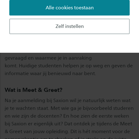
gezamenlijke eerste jaar. In dit eerste studiejaar zitten
Alle cookies toestaan
alle studenten dan ook gemengd in de klassen verdeeld.
Dit om het gezamenlijke ‘Urban Studies-gevoel’ te
Zelf instellen
creëren en vanuit verschillende invalshoeken de
praktijkcasussen te kunnen uitvoeren. Door het
gezamenlijk werken aan een praktijkcasus ga je werkelijk
ondervinden wat er tijdens je studie van je wordt
gevraagd en waarmee je in aanraking
komt. Huidige studenten helpen je op weg en geven de
informatie waar jij benieuwd naar bent.
Wat is Meet & Greet?
Na je aanmelding bij Saxion wil je natuurlijk weten wat
je te wachten staat. Met wie ga je bijvoorbeeld studeren
en wie zijn de docenten? En hoe zien de eerste weken
bij Saxion er eigenlijk uit? Dat ontdek je tijdens de Meet
& Greet van jouw opleiding. Dit is hét moment voor de