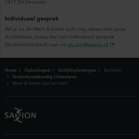
7417 DH Deventer
Individueel gesprek
Wil je na de Meet & Greet toch nog advies over jouw
studiekeuze, vraag dan een individueel gesprek
(Studiekeuzecheck) aan via
idu.brr@saxion.nl
Footer
Home
Opleidingen
Voltijdopleidingen
Bachelor
Stedenbouwkundig Ontwerpen
Meet & Greet: mis het niet!