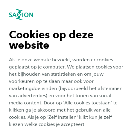
igatie sluiten
Zo
Navigatie openen
Meet & Greet: mis het niet!
Stedenbouwkundig Ontwerpen
Voordat je start met de opleiding Ruimtelijke
Subnavigatie tonen
navigatie tonen
Cookies op deze
Ontwikkeling – studieroute
website
Stedenbouwkundig Ontwerpen (RO-SO) maken
navigatie tonen
we graag kennis met je. Dit doen we tijdens een
Als je onze website bezoekt, worden er cookies
Meet & Greet. Een gezellige dag waar je alvast
navigatie tonen
geplaatst op je computer. We plaatsen cookies voor
een kijkje neemt bij jouw toekomstige studie!
het bijhouden van statistieken en om jouw
voorkeuren op te slaan maar ook voor
navigatie tonen
marketingdoeleinden (bijvoorbeeld het afstemmen
Jouw opleiding Ruimtelijke Ontwikkeling –
van advertenties) en voor het tonen van social
studieroute Stedenbouwkundig Ontwerpen
media content. Door op 'Alle cookies toestaan' te
navigatie tonen
De opleidingen Bestuurskunde, Ruimtelijke
klikken ga je akkoord met het gebruik van alle
Ontwikkeling (alle drie studieroutes (Ruimtelijke
cookies. Als je op 'Zelf instellen' klikt kun je zelf
Ordening en Planologie, Stedenbouwkundig
kiezen welke cookies je accepteert.
Ontwerpen en Klimaat en Management) kennen een