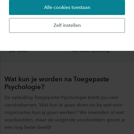
vindt binnen 1,5 jaar een
vindt een baan binnen het
Alle cookies toestaan
baan op niveau
vakgebied
Zelf instellen
Startsalaris
Doorstuderen
€2.481
22%
bruto, op basis van 32 uur
studeert door na afronden
per week
van deze opleiding
Wat kun je worden na Toegepaste
Psychologie?
De opleiding Toegepaste Psychologie biedt jou veel
carrièrekansen. Wat kun je gaan doen en bij wat voor
organisaties kun jij gaan werken? We noemden al wat
voorbeelden, maar de volgende voorbeelden geven je
een nog beter beeld!