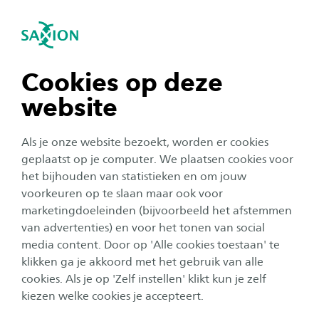
igatie sluiten
Zo
Navigatie openen
Jouw toekomst
Toegepaste Psychologie
Als toegepast psycholoog kun je bij veel
Subnavigatie tonen
navigatie tonen
Cookies op deze
organisaties aan de slag. Bijvoorbeeld als
website
begeleider in de jeugdzorg. Of als
navigatie tonen
gedragsdeskundige in het onderwijs of bij de
Als je onze website bezoekt, worden er cookies
politie. Ook het bedrijfsleven biedt tal van
navigatie tonen
geplaatst op je computer. We plaatsen cookies voor
mogelijkheden. Denk aan trainer bij een
het bijhouden van statistieken en om jouw
voorkeuren op te slaan maar ook voor
loopbaanadviesbureau of het starten van je
navigatie tonen
marketingdoeleinden (bijvoorbeeld het afstemmen
eigen coachpraktijk.
van advertenties) en voor het tonen van social
media content. Door op 'Alle cookies toestaan' te
navigatie tonen
klikken ga je akkoord met het gebruik van alle
cookies. Als je op 'Zelf instellen' klikt kun je zelf
Baan op niveau
Goede start
kiezen welke cookies je accepteert.
79%
66%