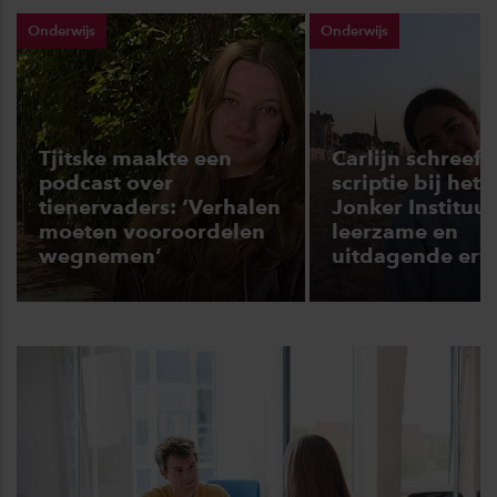
Onderwijs
Onderwijs
Tjitske maakte een
Carlijn schreef 
podcast over
scriptie bij het
tienervaders: ‘Verhalen
Jonker Instituut
moeten vooroordelen
leerzame en
wegnemen’
uitdagende erv