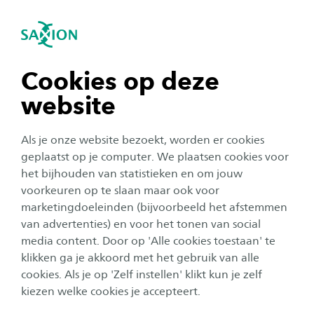
igatie sluiten
Zo
Navigatie openen
Toegepaste Psychologie
Subnavigatie tonen
navigatie tonen
Cookies op deze
website
navigatie tonen
Als je onze website bezoekt, worden er cookies
navigatie tonen
geplaatst op je computer. We plaatsen cookies voor
het bijhouden van statistieken en om jouw
voorkeuren op te slaan maar ook voor
navigatie tonen
marketingdoeleinden (bijvoorbeeld het afstemmen
van advertenties) en voor het tonen van social
Word expert in gedrag van
media content. Door op 'Alle cookies toestaan' te
navigatie tonen
mensen bij de bachelor
klikken ga je akkoord met het gebruik van alle
cookies. Als je op 'Zelf instellen' klikt kun je zelf
Toegepaste Psychologie
kiezen welke cookies je accepteert.