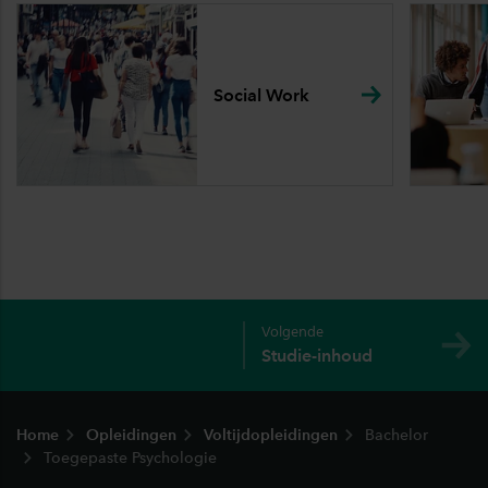
Social
Work
Volgende
Studie-inhoud
Footer
Home
Opleidingen
Voltijdopleidingen
Bachelor
Toegepaste Psychologie