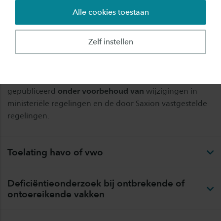
gesprek. Graag helpen we je de juiste keuze te maken!
Alle cookies toestaan
De informatie die je op deze pagina over
toelatingseisen leest, geldt voor het studiejaar 2026-
Zelf instellen
2027. Het kan zijn dat de toelatingseisen gedurende het
jaar worden gewijzigd door bijvoorbeeld het ministerie
of door Saxion. De toelatingseisen worden dan ook
gepubliceerd
onder voorbehoud van
wijzigingen in
ministeriële regelingen en de door Saxion vastgestelde
regelingen.
Toelating havo of vwo
Deficiëntieonderzoek bij ontbrekende of
ontoereikende vakken