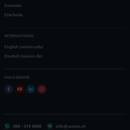
Deventer
Enschede
INTERNATIONAL
English (saxion.edu)
Deutsch (saxion.de)
VOLG SAXION
facebook
youtube
linkedin
instagram
088 - 019 8888
info@saxion.nl