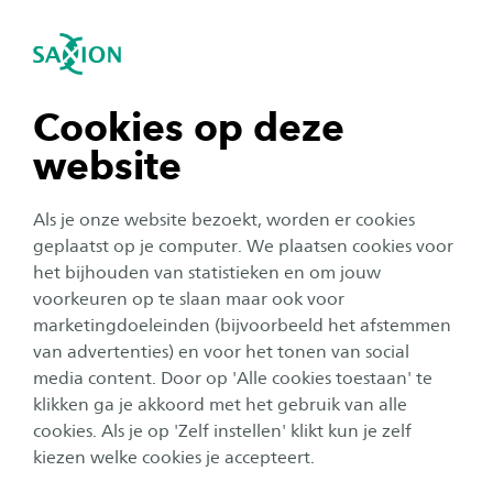
igatie sluiten
Zo
Navigatie openen
Toelatingseisen 2026-2027
Toegepaste Psychologie
Lijkt de studie Toegepaste Psychologie jou leuk?
Subnavigatie tonen
navigatie tonen
Cookies op deze
En ben je benieuwd wat je nodig hebt om tot
website
de opleiding te worden toegelaten? We zetten
navigatie tonen
het hier uitgebreid op een rij.
Als je onze website bezoekt, worden er cookies
navigatie tonen
geplaatst op je computer. We plaatsen cookies voor
Let op:
het bijhouden van statistieken en om jouw
voorkeuren op te slaan maar ook voor
Voldoe je aan de voorwaarden en wil je je aanmelden,
navigatie tonen
marketingdoeleinden (bijvoorbeeld het afstemmen
doe dit dan uiterlijk 1 mei. Zo zorg je voor een optimale
van advertenties) en voor het tonen van social
voorbereiding. Tijdens onze Meet & Greet, een
media content. Door op 'Alle cookies toestaan' te
navigatie tonen
introductiebijeenkomst, vertellen we je alle ins en outs
klikken ga je akkoord met het gebruik van alle
over de opleiding. Heb je daarna nog vragen of twijfels
cookies. Als je op 'Zelf instellen' klikt kun je zelf
over de studiekeuze? Geen probleem. Er is dan nog
kiezen welke cookies je accepteert.
voldoende tijd voor het plannen van een individueel