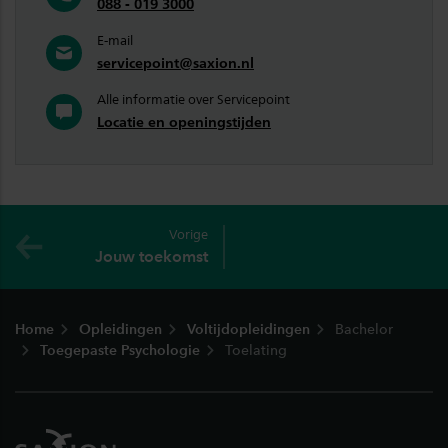
088 - 019 3000
E-mail
servicepoint@saxion.nl
Alle informatie over Servicepoint
Locatie en openingstijden
Vorige
Jouw toekomst
Footer
Home
Opleidingen
Voltijdopleidingen
Bachelor
Toegepaste Psychologie
Toelating