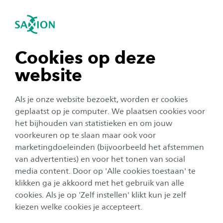
igatie sluiten
Zo
Navigatie openen
Home
Studeren bij Saxion
Contact
Veelgestelde vragen
navigatie tonen
Cookies op deze
Onderwijsvormen
website
navigatie tonen
Als je onze website bezoekt, worden er cookies
VEELGESTELDE VRAGEN VOLTIJD BACHELOR
navigatie tonen
geplaatst op je computer. We plaatsen cookies voor
het bijhouden van statistieken en om jouw
voorkeuren op te slaan maar ook voor
Wat is een bachelor (opleiding) en hoe lang
navigatie tonen
marketingdoeleinden (bijvoorbeeld het afstemmen
doe je hierover?
van advertenties) en voor het tonen van social
media content. Door op 'Alle cookies toestaan' te
navigatie tonen
Wat is het verschil tussen een bachelor in
klikken ga je akkoord met het gebruik van alle
deeltijd en in voltijd?
cookies. Als je op 'Zelf instellen' klikt kun je zelf
kiezen welke cookies je accepteert.
Wat is het verschil tussen een bachelor op