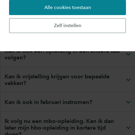
het hbo en de universiteit?
Alle cookies toestaan
Kan ik op alle Saxion locaties dezelfde
Zelf instellen
opleidingen volgen?
Kan ik ook een opleiding in een andere taal
volgen?
Kan ik vrijstelling krijgen voor bepaalde
vakken?
Kan ik ook in februari instromen?
Ik volg nu een mbo-opleiding. Kan ik dan
later mijn hbo-opleiding in kortere tijd
doen?