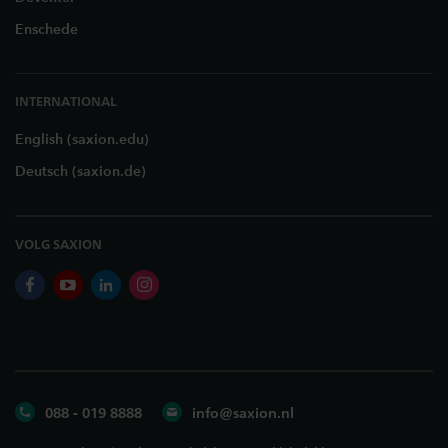
Enschede
INTERNATIONAL
English (saxion.edu)
Deutsch (saxion.de)
VOLG SAXION
facebook
youtube
linkedin
instagram
088 - 019 8888
info@saxion.nl