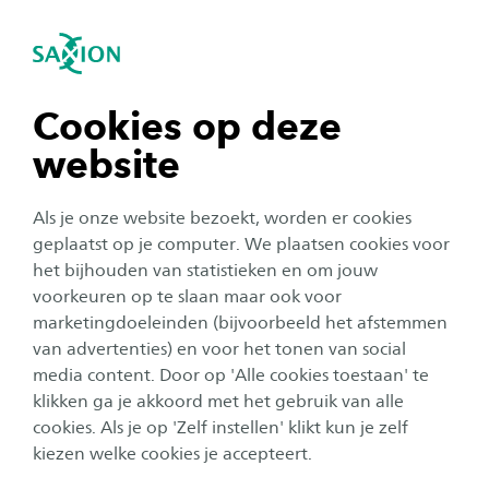
igatie sluiten
Zo
Navigatie openen
Home
Studeren bij Saxion
Studeren in deeltijd bij Saxion
Algemeen
navigatie tonen
Cookies op deze
Relevante Praktijkomgeving
website
navigatie tonen
Als je onze website bezoekt, worden er cookies
Om te kunnen starten met een groot deel van
navigatie tonen
geplaatst op je computer. We plaatsen cookies voor
de deeltijdopleidingen bij Saxion, heb je een
het bijhouden van statistieken en om jouw
relevante praktijkomgeving (RPO) nodig. Dit is
voorkeuren op te slaan maar ook voor
navigatie tonen
een organisatie in het werkveld van je opleiding
marketingdoeleinden (bijvoorbeeld het afstemmen
van advertenties) en voor het tonen van social
waar je de beroepsproducten voor de opleiding
media content. Door op 'Alle cookies toestaan' te
navigatie tonen
op hbo-niveau kunt opstellen.
klikken ga je akkoord met het gebruik van alle
cookies. Als je op 'Zelf instellen' klikt kun je zelf
Waar moet een relevante praktijkomgeving aan
kiezen welke cookies je accepteert.
voldoen?