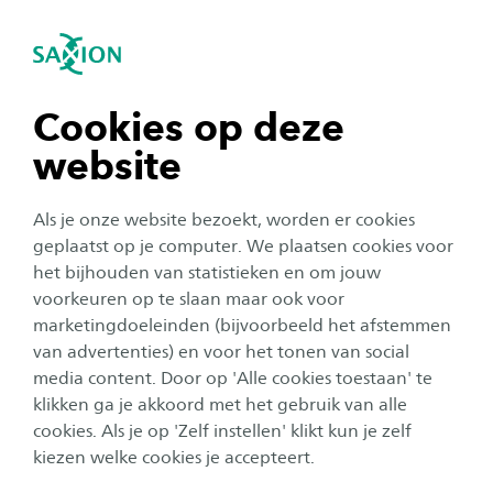
igatie sluiten
Zo
Navigatie openen
Saxion Parttime School
navigatie tonen
Cookies op deze
website
Voor professionals
Voor werkgevers
navigatie tonen
Als je onze website bezoekt, worden er cookies
Een leven lang ontwikkelen zien we niet alleen
navigatie tonen
geplaatst op je computer. We plaatsen cookies voor
als opdracht, maar vooral ook als kans en
het bijhouden van statistieken en om jouw
uitdaging. Hoe grijp je die kans en hoe ga je de
voorkeuren op te slaan maar ook voor
navigatie tonen
uitdaging succesvol aan? Als student én als
marketingdoeleinden (bijvoorbeeld het afstemmen
van advertenties) en voor het tonen van social
werkgever? Hoe kies je de juiste opleiding,
media content. Door op 'Alle cookies toestaan' te
module of cursus? En hoe combineer je studie
klikken ga je akkoord met het gebruik van alle
navigatie tonen
met werk en gezin? Wij weten hoe. We zijn niet
cookies. Als je op 'Zelf instellen' klikt kun je zelf
voor niets dé scholingspartner van Oost-
kiezen welke cookies je accepteert.
Nederland.