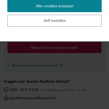
Alle cookies toestaan
Zelf instellen
Open avonden voor deeltijdonderwijs
Meer weten over onze opleidingen en studeren bij
de Saxion Parttime School?
Bezoek onze open avond!
Meld je aan voor de nieuwsbrief
Vragen over Saxion Parttime School?
088 - 019 9160
(op werkdagen van 09.00 - 17.00)
parttimeschool@saxion.nl