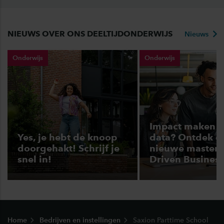
NIEUWS OVER ONS DEELTIJDONDERWIJS
Nieuws
Onderwijs
Onderwijs
Impact maken 
Yes, je hebt de knoop
data? Ontdek d
doorgehakt! Schrijf je
nieuwe master 
snel in!
Driven Business
Footer
Home
Bedrijven en instellingen
Saxion Parttime School