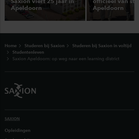
Saxion viert 25 jaar in
officieel van sta
Apeldoorn
Apeldoorn
Footer
Home
Studeren bij Saxion
Studeren bij Saxion in voltijd
Studentenleven
Saxion Apeldoorn: op weg naar een learning district
SAXION
Opleidingen