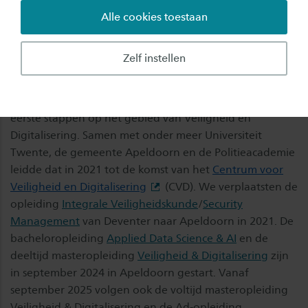
Alle cookies toestaan
een aantrekkelijk vestigingsklimaat voor
professionals en bedrijven.
Zelf instellen
Uitbreiding onderwijsaanbod
Saxion zette in Apeldoorn de afgelopen jaren al mooie
eerste stappen op het gebied van Veiligheid en
Digitalisering. Samen met onder meer Universiteit
Twente, de gemeente Apeldoorn en de Politieacademie
leidde dat in 2021 tot de komst van het
Centrum voor
Veiligheid en Digitalisering
(CVD). We verplaatsten de
opleiding
Integrale Veiligheidskunde
/
Security
Management
van Deventer naar Apeldoorn in 2021. De
bacheloropleiding
Applied Data Science & AI
en de
deeltijd masteropleiding
Veiligheid & Digitalisering
zijn
in september 2024 in Apeldoorn gestart. Vanaf
september 2025 volgen ook de voltijd masteropleiding
Veiligheid & Digitalisering en de Ad-opleiding