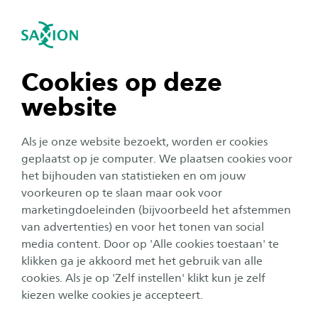
igatie sluiten
Zo
Navigatie openen
Home
Studeren bij Saxion
Studeren bij Saxion in voltijd
Studentenleven
Saxion Apeldoorn: op weg
navigatie tonen
Cookies op deze
naar een learning district
website
navigatie tonen
Als je onze website bezoekt, worden er cookies
In Apeldoorn werkt Saxion aan het uitbreiden
navigatie tonen
geplaatst op je computer. We plaatsen cookies voor
van haar onderwijsaanbod. Samen met de
het bijhouden van statistieken en om jouw
gemeente, bedrijven en organisaties
voorkeuren op te slaan maar ook voor
navigatie tonen
ontwikkelen we opleidingen die passen bij de
marketingdoeleinden (bijvoorbeeld het afstemmen
van advertenties) en voor het tonen van social
behoeftes in de regio. Zo leiden we het
media content. Door op 'Alle cookies toestaan' te
navigatie tonen
toekomstige talent op voor de regionale
klikken ga je akkoord met het gebruik van alle
arbeidsmarkt. Daarnaast ontwikkelen we
cookies. Als je op 'Zelf instellen' klikt kun je zelf
praktijkgericht onderzoek en
kiezen welke cookies je accepteert.
ondernemerschap, waarmee we bijdragen aan