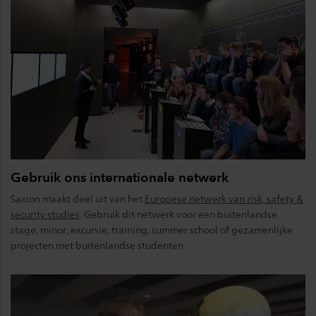
Gebruik ons internationale netwerk
Saxion maakt deel uit van het
Europese netwerk van risk, safety &
security studies
. Gebruik dit netwerk voor een buitenlandse
stage, minor, excursie, training, summer school of gezamenlijke
projecten met buitenlandse studenten.