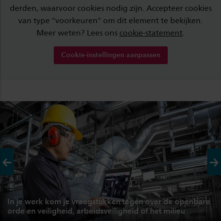
derden, waarvoor cookies nodig zijn. Accepteer cookies
van type "voorkeuren" om dit element te bekijken.
Meer weten? Lees ons
cookie-statement
.
Cookie-instellingen aanpassen
Vorige
Vo
In je werk kom je vraagstukken tegen over de openbare
orde en veiligheid, arbeidsveiligheid of het milieu