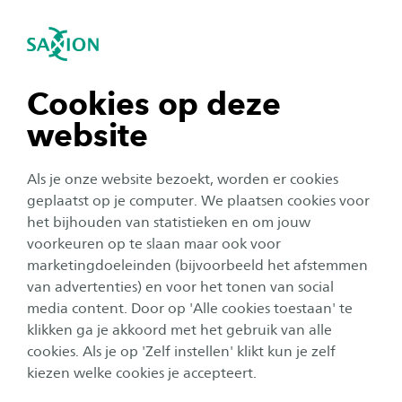
igatie sluiten
Zo
Navigatie openen
Integrale Veiligheidskunde
Subnavigatie tonen
navigatie tonen
Cookies op deze
website
navigatie tonen
Als je onze website bezoekt, worden er cookies
navigatie tonen
geplaatst op je computer. We plaatsen cookies voor
het bijhouden van statistieken en om jouw
voorkeuren op te slaan maar ook voor
navigatie tonen
marketingdoeleinden (bijvoorbeeld het afstemmen
van advertenties) en voor het tonen van social
Bij de opleiding Integrale
media content. Door op 'Alle cookies toestaan' te
navigatie tonen
Veiligheidskunde word jij
klikken ga je akkoord met het gebruik van alle
cookies. Als je op 'Zelf instellen' klikt kun je zelf
expert in veiligheid
kiezen welke cookies je accepteert.