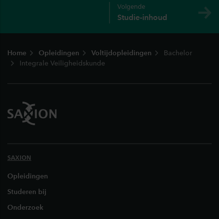
Volgende
Studie-inhoud
Footer
Home
Opleidingen
Voltijdopleidingen
Bachelor
Integrale Veiligheidskunde
SAXION
Opleidingen
Studeren bij
Onderzoek