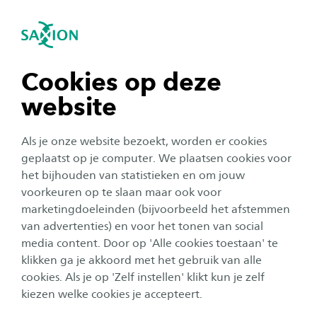
igatie sluiten
Zo
Navigatie openen
Testimonials
navigatie tonen
Alle ervaringen
Cookies op deze
website
navigatie tonen
Als je onze website bezoekt, worden er cookies
navigatie tonen
geplaatst op je computer. We plaatsen cookies voor
het bijhouden van statistieken en om jouw
voorkeuren op te slaan maar ook voor
navigatie tonen
marketingdoeleinden (bijvoorbeeld het afstemmen
van advertenties) en voor het tonen van social
media content. Door op 'Alle cookies toestaan' te
klikken ga je akkoord met het gebruik van alle
navigatie tonen
cookies. Als je op 'Zelf instellen' klikt kun je zelf
kiezen welke cookies je accepteert.
HiTex