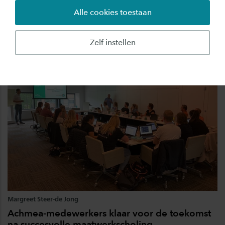
HiTex-project: ‘Je moet samenwerken om te
Alle cookies toestaan
kunnen innoveren’
Zelf instellen
Margreet Steer-de Jong
Achmea-medewerkers klaar voor de toekomst
na succesvolle maatwerkscholing