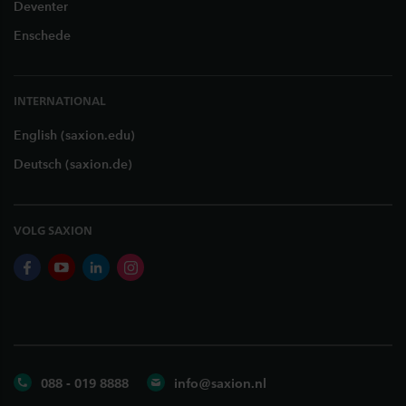
Deventer
Enschede
INTERNATIONAL
English (saxion.edu)
Deutsch (saxion.de)
VOLG SAXION
facebook
youtube
linkedin
instagram
088 - 019 8888
info@saxion.nl