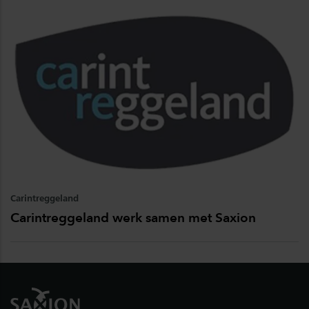
Carintreggeland
Carintreggeland werk samen met Saxion
Footer